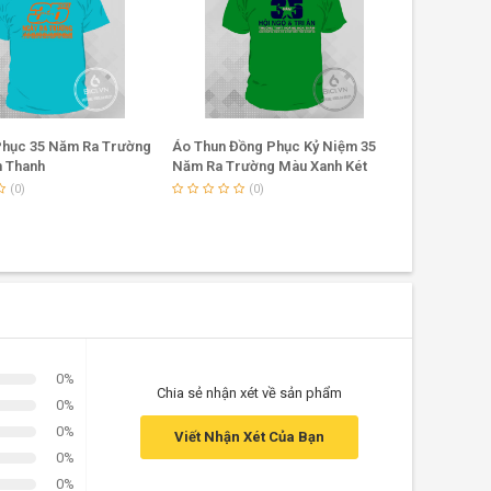
Phục 35 Năm Ra Trường
Áo Thun Đồng Phục Kỷ Niệm 35
Áo Đồng Ph
 Thanh
Năm Ra Trường Màu Xanh Két
Hồng Phấn 
(0)
(0)
0%
Chia sẻ nhận xét về sản phẩm
0%
0%
Viết Nhận Xét Của Bạn
0%
0%