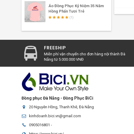
Áo Đồng Phục Kỷ Niệm 35 Năm
Hồng Phấn Tươi Trẻ
(1)
FREESHIP
Miễn phí vận chuyển cho đơn hàng nội thành Đà
Nẵng từ 5.000.000 VNĐ
Đồng phục Đà Nẵng - Đồng Phục BiCi
20 Nguyên Hồng, Thanh Khê, Đà Nẵng
kinhdoanh.bici.vn@gmail.com
0905016801
-
https://www.bici.vn/