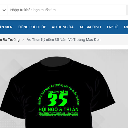
N VIÊN
ĐỒNG PHỤC LỚP
ÁO BÓNG ĐÁ
ÁO GIA ĐÌNH
TẠP DỀ
M
m Ra Trường
Áo Thun Kỷ niệm 35 Năm Về Trường Màu Đen