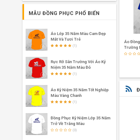
MẪU ĐỒNG PHỤC PHỔ BIẾN
Áo Lớp 35 Năm Màu Cam Đẹp
Mắt Và Tươi Trẻ
Áo Thun 35 Năm Hội Ngộ Và Tri
Áo Đồng
(1)
Ân Màu Thiên Thanh
Trường 
(1)
Rực Rỡ Sân Trường Với Áo Kỷ
Niệm 35 Năm Màu Đỏ
(1)
Đ
Áo Kỷ Niệm 35 Năm Tốt Nghiệp
Màu Vàng Chanh
(1)
Đồng Phục Kỷ Niệm Lớp 35 Năm
Trở Về Trắng Màu
(0)