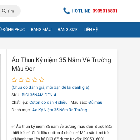
HOTLINE:
0905016801
Tìm
Ũ ĐỒNG PHỤC
BẢNG MÀU
BẢNG SIZE
LIÊN HỆ
Áo Thun Kỷ niệm 35 Năm Về Trường
Màu Đen
(Chưa có đánh giá, mời bạn để lại đánh giá)
SKU:
BICI-35NAM-DEN-4
Chất liệu:
Coton co dãn 4 chiều
Màu sắc:
Đủ màu
Danh mục:
Áo Kỷ Niệm 35 Năm Ra Trường
✅ Áo thun kỷ niệm 35 năm về trường màu đen được BiCi
thiết kế ✅ Chất liệu cotton 4 chiều. ✅ Màu sắc tươi trẻ
✅Nhanh tay liên hệ BiCi để được tư vấn: 0905016801