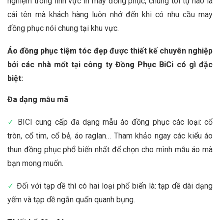
nghiệm trong lĩnh vực in may đồng phục, chúng tôi tự hào là
cái tên mà khách hàng luôn nhớ đến khi có nhu cầu may
đồng phục nói chung tại khu vực.
Áo đồng phục tiệm tóc đẹp
được thiết kế chuyên nghiệp
bởi các nhà mốt tại công ty
Đồng Phục BiCi
có gì đặc
biệt:
Đa dạng mẫu mã
✓
BICI cung cấp đa dạng mẫu áo đồng phục các loại: cổ
tròn, cổ tim, cổ bẻ, áo raglan… Tham khảo ngay các kiểu áo
thun đồng phục phổ biến nhất để chọn cho mình mẫu áo mà
bạn mong muốn.
✓
Đối với tạp dề thì có hai loại phổ biến là: tạp dề dài dạng
yếm và tạp dề ngắn quấn quanh bụng.