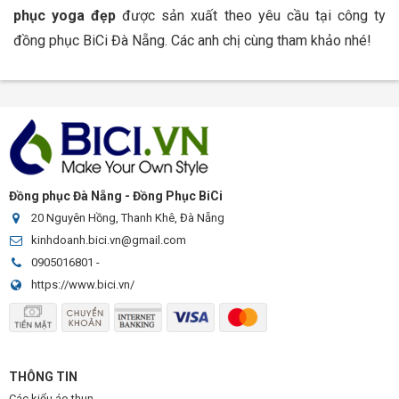
phục yoga đẹp
được sản xuất theo yêu cầu tại công ty
đồng phục BiCi Đà Nẵng. Các anh chị cùng tham khảo nhé!
Đồng phục Đà Nẵng - Đồng Phục BiCi
20 Nguyên Hồng, Thanh Khê, Đà Nẵng
kinhdoanh.bici.vn@gmail.com
0905016801
-
https://www.bici.vn/
THÔNG TIN
Các kiểu áo thun