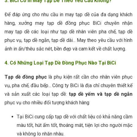
3. BiCi Có In May Tạp Dề Theo Yêu Cầu Không?
Để đáp ứng cho nhu cầu in may tạp dề của đa dạng khách
hàng, xưởng may tạp dề đồng phục BiCi chuyên nhận
may tạp dề các loại như tạp dề nhân viên pha chế, tạp dề
phục vụ, tạp dề ngắn, tạp dề dài... May theo yêu cầu với hình
ảnh in ấn/thêu sắc nét, bền đẹp và cam kết về chất lượng.
4. Có Những Loại Tạp Dề Đồng Phục Nào Tại BiCi
Tạp dề đồng phục
là phụ kiện rất cần cho nhân viên phục
vụ, pha chế, đầu bếp... Công ty BiCi là địa chỉ chuyên thiết kế
và sản xuất các loại tạp dề:
tạp dề yếm và tạp dề ngắn
phục vụ cho nhiều đối tượng khách hàng
Tại BiCi cung cấp tạp dề với chất liệu có khả năng cầm
màu tốt, hút ẩm tốt, thoáng mát, tiện lợi cho người mặc
và không lo nhăn nhàu.