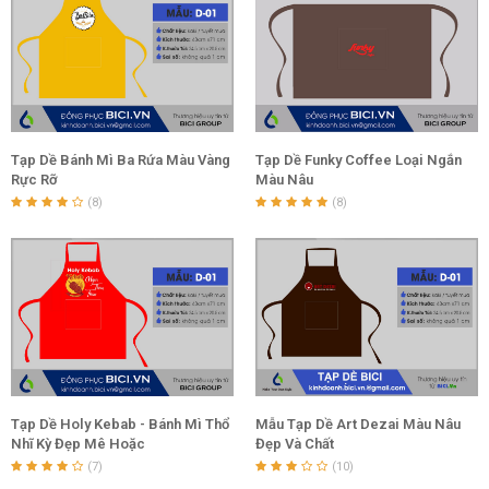
Tạp Dề Bánh Mì Ba Rứa Màu Vàng
Tạp Dề Funky Coffee Loại Ngắn
Rực Rỡ
Màu Nâu
(8)
(8)
Tạp Dề Holy Kebab - Bánh Mì Thổ
Mẫu Tạp Dề Art Dezai Màu Nâu
Nhĩ Kỳ Đẹp Mê Hoặc
Đẹp Và Chất
(7)
(10)