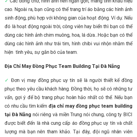
✓
Các dòng chữ, hình ảnh nên ngắn gọn, mang tính khẩu hiệu
cao. Ngoài ra, bạn cũng có thể trang trí áo bằng các hình ảnh
sinh động, phù hợp với không gian của hoạt động. Ví dụ:
Nếu
đó là hoạt động ngoài trời, công viên hay biển thì bạn có thể
dùng các hình ảnh chim muông, hoa, lá dừa...Hoặc bạn có thể
dùng các hình ảnh như trái tim, hình chibi vui nhộn nhằm thể
hiện tình yêu, sự gắn bó của team.
Địa Chỉ May Đồng Phục Team Building Tại Đà Nẵng
✓
Đơn vị may đồng phục uy tín sẽ là người thiết kế đồng
phục theo yêu cầu khách hàng. Đồng thời, họ sẽ có những tư
vấn, gợi ý để bộ trang phục hoàn hảo nhất có thể. Nếu bạn
có nhu cầu tìm kiếm
địa chỉ may đồng phục team building
tại Đà Nẵng
nói riêng và miền Trung nói chung, công ty BICI
được biết đến là nhà cung cấp áo đồng phục uy tín và chất
lượng mà bạn nên tham khảo. Tại đây, đội ngũ nhân viên