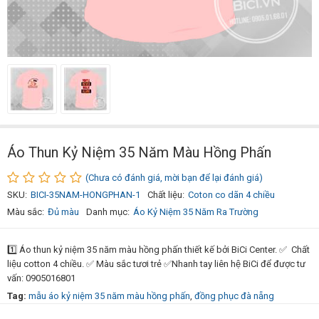
Áo Thun Kỷ Niệm 35 Năm Màu Hồng Phấn
(Chưa có đánh giá, mời bạn để lại đánh giá)
SKU:
BICI-35NAM-HONGPHAN-1
Chất liệu:
Coton co dãn 4 chiều
Màu sắc:
Đủ màu
Danh mục:
Áo Kỷ Niệm 35 Năm Ra Trường
1️⃣ Áo thun kỷ niệm 35 năm màu hồng phấn thiết kế bởi BiCi Center. ✅ Chất
liệu cotton 4 chiều. ✅ Màu sắc tươi trẻ ✅Nhanh tay liên hệ BiCi để được tư
vấn: 0905016801
Tag:
mẫu áo kỷ niệm 35 năm màu hồng phấn
,
đồng phục đà nẵng