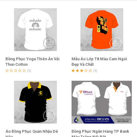
may, in đồng phục tại Đà Nẵng.
Máy in kỹ thuật số, công nghệ in chuyển nhiệt khổ lớn
Công nghệ thêu vi tính chuyên dụng, thêu hàng loạt, số
lượng lớn
Ứng dụng hệ thống GSD(General Sewing Data) trong
hoạt động sản xuất tại xưởng in và xưởng may.
Đồng Phục Yoga Thiên Ân Vải
Mẫu Áo Lớp T8 Màu Cam Ngói
Thun Cotton
Đẹp Và Chất
(0)
(9)
Hệ thống G-PRO giúp kiểm soát hoạt động sản xuất
hiệu quả; đây là công nghệ tiên tiến nhất trong quản lý
và vận hành sản xuất.
Sứ mệnh tiên phong trong lĩnh vực đồng phục
Đáp ứng nhu cầu của khách hàng về sản xuất
theo yêu
cầu
Áo Đồng Phục Quán Nhậu Dê
Đồng Phục Ngân Hàng TP Bank
Hậu
Màu Trắng Nổi Bật