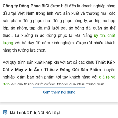
Công ty Đồng Phục BiCi
được biết đến là doanh nghiệp hàng
đầu tại Việt Nam trong lĩnh vực sản xuất và thương mại các
sản phẩm đồng phục như: đồng phục công ty, áo lớp, áo họp
lớp, áo nhóm, tạp dề, mũ lưỡi trai, áo bóng đá, quần áo thể
thao... Là xưởng in áo đồng phục tại Đà Nẵng
uy tín, chất
lượng
với bề dày 10 năm kinh nghiệm, được rất nhiều khách
hàng tin tưởng lựa chọn.
Với quy trình sản xuất khép kín với tất cả các khâu
Thiết Kế >
Cắt > May > In Ấn / Thêu > Đóng Gói Sản Phẩm
chuyên
nghiệp, đảm bảo sản phẩm tới tay khách hàng với
giá rẻ và
đẹp
với giá thành xuất xưởng, không qua khâu trung gian.
Xem thêm nội dung
Công nghệ sản xuất hiện đại và tiên tiến
BiCi đang sở hữu những công nghệ tiên tiến bậc nhất về
MẪU ĐỒNG PHỤC CÙNG LOẠI