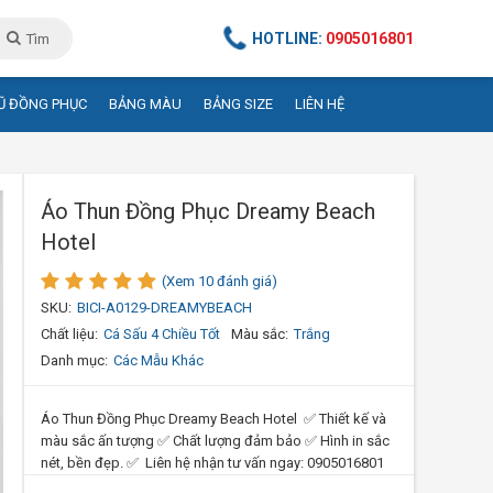
HOTLINE:
0905016801
Tìm
Ũ ĐỒNG PHỤC
BẢNG MÀU
BẢNG SIZE
LIÊN HỆ
Áo Thun Đồng Phục Dreamy Beach
Hotel
(Xem 10 đánh giá)
SKU:
BICI-A0129-DREAMYBEACH
Chất liệu:
Cá Sấu 4 Chiều Tốt
Màu sắc:
Trắng
Danh mục:
Các Mẫu Khác
Áo Thun Đồng Phục Dreamy Beach Hotel ✅ Thiết kế và
màu sắc ấn tượng ✅ Chất lượng đảm bảo ✅ Hình in sắc
nét, bền đẹp. ✅ Liên hệ nhận tư vấn ngay: 0905016801