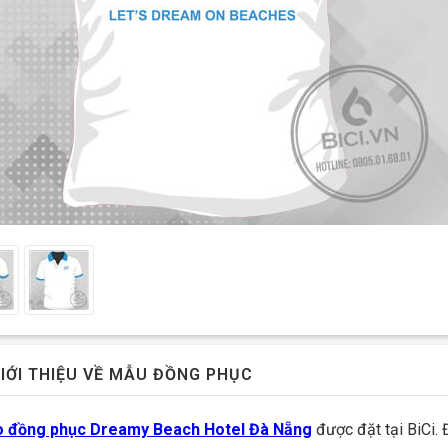
IỚI THIỆU VỀ MẪU ĐỒNG PHỤC
 đồng phục Dreamy Beach Hotel Đà Nẵng
được đặt tại BiCi. 