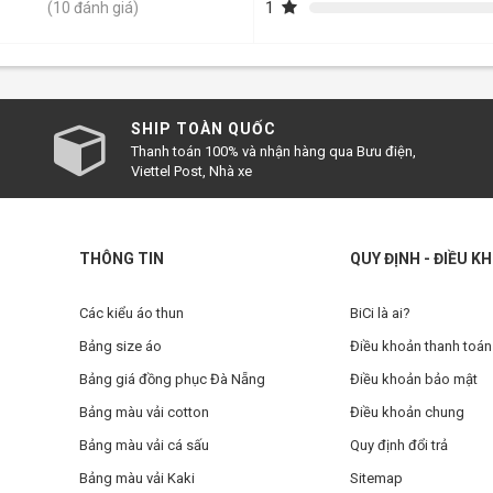
 thoải mái khi làm việc.
1
(10 đánh giá)
mẫu áo như vậy tại BiCi có làm bạn yêu thích không? Đừng quên l
SHIP TOÀN QUỐC
Thanh toán 100% và nhận hàng qua Bưu điện,
Viettel Post, Nhà xe
THÔNG TIN
QUY ĐỊNH - ĐIỀU K
Các kiểu áo thun
BiCi là ai?
Bảng size áo
Điều khoản thanh toán
Bảng giá đồng phục Đà Nẵng
Điều khoản bảo mật
Bảng màu vải cotton
Điều khoản chung
Bảng màu vải cá sấu
Quy định đổi trả
Bảng màu vải Kaki
Sitemap