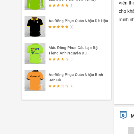
viên th
(1)
cho kh
mình n
Áo Đồng Phục Quán Nhậu Dê Hậu
(1)
Mẫu Đồng Phục Câu Lạc Bộ
Tiếng Anh Nguyễn Du
(3)
Áo Đồng Phục Quán Nhậu Bình
Bến Bờ
Mẫu áo
(4)
Kiểu d
✓
Mẫu 
M
bắp tay
điều gì