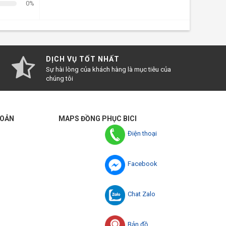
0%
iên hệ với BiCi để tham khảo nhiều mẫu áo hơn nữa
DỊCH VỤ TỐT NHẤT
Sự hài lòng của khách hàng là mục tiêu của
chúng tôi
HOẢN
MAPS ĐỒNG PHỤC BICI
Điện thoại
Facebook
Chat Zalo
Bản đồ