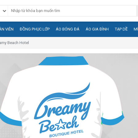
N VIÊN
ĐỒNG PHỤC LỚP
ÁO BÓNG ĐÁ
ÁO GIA ĐÌNH
TẠP DỀ
M
amy Beach Hotel