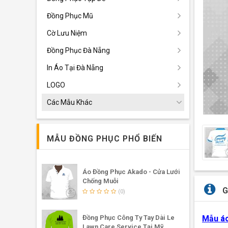
Đồng Phục Mũ
Cờ Lưu Niệm
Đồng Phục Đà Nẵng
In Áo Tại Đà Nẵng
LOGO
Các Mẫu Khác
MẪU ĐỒNG PHỤC PHỔ BIẾN
Áo Đồng Phục Akado - Cửa Lưới
Chống Muỗi
G
(0)
Đồng Phục Công Ty Tay Dài Le
Mẫu áo
Lawn Care Service Tại Mỹ