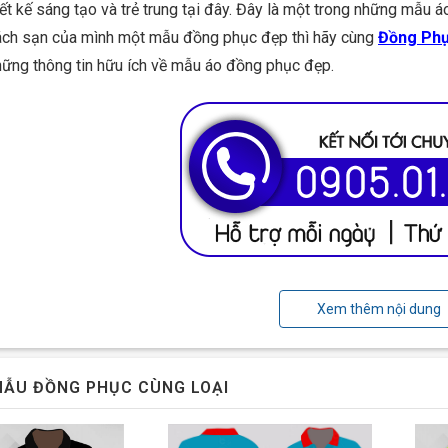
iết kế sáng tạo và trẻ trung tại đây. Đây là một trong những mẫu 
ách sạn của mình một mẫu đồng phục đẹp thì hãy cùng
Đồng Phụ
hững thông tin hữu ích về mẫu áo đồng phục đẹp.
 đồng phục khách sạn Dreamy Beach Hotel Đà Nẵng đẹp
Xem thêm nội dung
áng
áo được thiết kế với kiểu dáng đơn giản, nhưng theo phong cách t
ẪU ĐỒNG PHỤC CÙNG LOẠI
, điều này không chỉ mang lại phong cách đó mà còn giúp cho ng
.