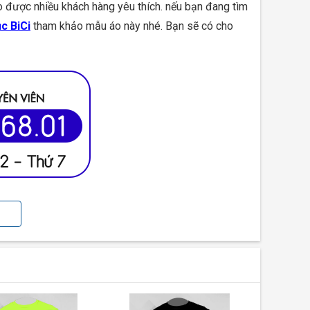
áo được nhiều khách hàng yêu thích. nếu bạn đang tìm
c BiCi
tham khảo mẫu áo này nhé. Bạn sẽ có cho
rang nhã và lịch sự. Cổ bẻ cùng với tay ngắn ngang
ười nhân viên dễ dàng làm việc mà không bị vướng