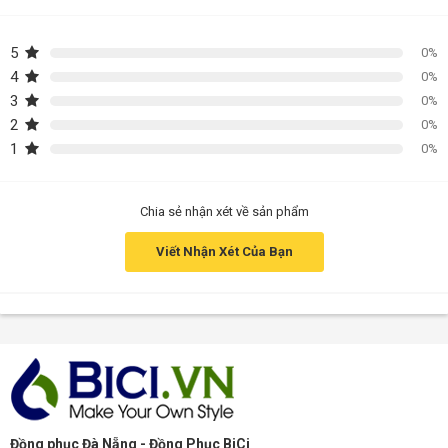
5
0%
4
0%
3
0%
2
0%
1
0%
Chia sẻ nhận xét về sản phẩm
Viết Nhận Xét Của Bạn
Đồng phục Đà Nẵng - Đồng Phục BiCi