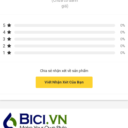
(Chưa có đánh
giá)
5
0%
4
0%
3
0%
2
0%
1
0%
Chia sẻ nhận xét về sản phẩm
Viết Nhận Xét Của Bạn