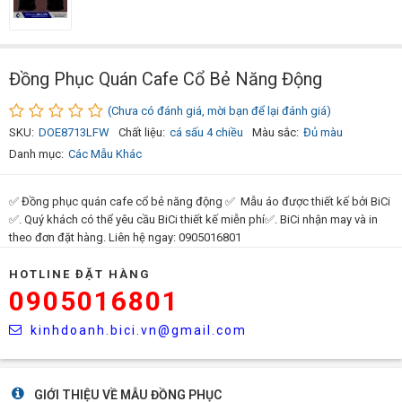
Đồng Phục Quán Cafe Cổ Bẻ Năng Động
(Chưa có đánh giá, mời bạn để lại đánh giá)
SKU:
DOE8713LFW
Chất liệu:
cá sấu 4 chiều
Màu sắc:
Đủ màu
Danh mục:
Các Mẫu Khác
✅ Đồng phục quán cafe cổ bẻ năng động ✅ Mẫu áo được thiết kế bởi BiCi
✅. Quý khách có thể yêu cầu BiCi thiết kế miễn phí✅. BiCi nhận may và in
theo đơn đặt hàng. Liên hệ ngay: 0905016801
HOTLINE ĐẶT HÀNG
0905016801
kinhdoanh.bici.vn@gmail.com
GIỚI THIỆU VỀ MẪU ĐỒNG PHỤC