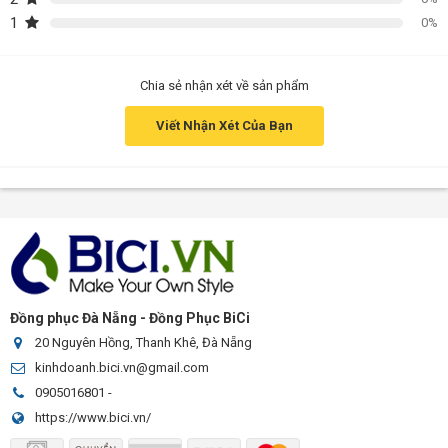
1
0%
Chia sẻ nhận xét về sản phẩm
Viết Nhận Xét Của Bạn
Đồng phục Đà Nẵng - Đồng Phục BiCi
20 Nguyên Hồng, Thanh Khê, Đà Nẵng
kinhdoanh.bici.vn@gmail.com
0905016801
-
https://www.bici.vn/