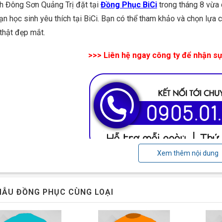
h Đông Sơn Quảng Trị đặt tại
Đồng Phục BiCi
trong tháng 8 vừa
ạn học sinh yêu thích tại BiCi. Bạn có thể tham khảo và chọn lự
 thật đẹp mắt.
>>> Liên hệ ngay công ty để nhận sự 
Xem thêm nội dung
c trưng của mẫu áo đồng phục kỷ niệm CHD Đông Sơn Quảng
 áo được thiết kế tương đối đơn giản, cổ bẻ, tay ngắn ngang bắp
ẪU ĐỒNG PHỤC CÙNG LOẠI
ém phần lịch sự. Phần cổ áo và lai của tay áo được kết hợp với v
ngực trái tạo nên điểm nhấn cho chiếc áo.