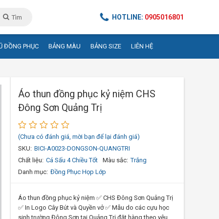
HOTLINE:
0905016801
Tìm
Ũ ĐỒNG PHỤC
BẢNG MÀU
BẢNG SIZE
LIÊN HỆ
Áo thun đồng phục kỷ niệm CHS
Đông Sơn Quảng Trị
(Chưa có đánh giá, mời bạn để lại đánh giá)
SKU:
BICI-A0023-DONGSON-QUANGTRI
Chất liệu:
Cá Sấu 4 Chiều Tốt
Màu sắc:
Trắng
Danh mục:
Đồng Phục Họp Lớp
Áo thun đồng phục kỷ niệm ✅ CHS Đông Sơn Quảng Trị
✅ In Logo Cây Bút và Quyền vở ✅ Mẫu do các cựu học
sinh trường Đông Sơn tại Quảng Trị đặt hàng theo yêu