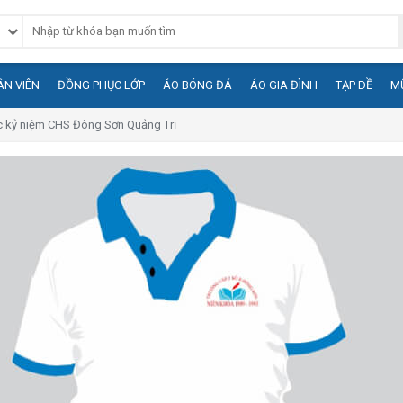
N VIÊN
ĐỒNG PHỤC LỚP
ÁO BÓNG ĐÁ
ÁO GIA ĐÌNH
TẠP DỀ
M
c kỷ niệm CHS Đông Sơn Quảng Trị