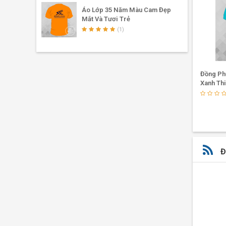
Áo Lớp 35 Năm Màu Cam Đẹp
✓
Được
Mắt Và Tươi Trẻ
(1)
thoải 
✓
Chín
Mẫu Đông Phục Kỷ Niệm 20 Năm
Đồng Ph
Ưu điể
Ngày Ra Trường Màu Trắng Tinh
Xanh Th
Phối Ya
(0)
✓
Kiểu
✓
Dễ d
✓
Áo đ
✓
Áo đ
Đ
✓
Bạn 
✓
Bạn 