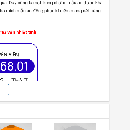
 qua. Đây cũng là một trong những mẫu áo được khá
a cho mình mẫu áo đồng phục kỉ niệm mang nét riêng
tư vấn nhiệt tình:
 Trị
 tay. Vừa mang lại sự năng động trẻ trung nhưng
ải màu xanh dương, cùng với hình in logo bút và cuốn