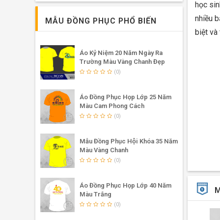
học sin
nhiều b
MẪU ĐỒNG PHỤC PHỔ BIẾN
biệt và
Áo Kỷ Niệm 20 Năm Ngày Ra
Trường Màu Vàng Chanh Đẹp
(0)
Áo Đồng Phục Họp Lớp 25 Năm
Màu Cam Phong Cách
(0)
Mẫu Đồng Phục Hội Khóa 35 Năm
Màu Vàng Chanh
(0)
Nét đặ
Áo Đồng Phục Họp Lớp 40 Năm
✓
Chiếc
M
Màu Trắng
không k
(0)
vở bên 