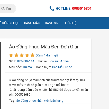
HOTLINE:
0905016801
Tìm
Ũ ĐỒNG PHỤC
BẢNG MÀU
BẢNG SIZE
LIÊN HỆ
Áo Đồng Phục Màu Đen Đơn Giản
(Xem 1 đánh giá)
SKU:
BICI-00A114
Chất liệu:
cá sấu 4 chiều
Màu sắc:
Đủ màu
Danh mục:
Các Mẫu Khác
⭐ Áo đồng phục màu đen của tracstore đặt làm tại BiCi
⭐.Với mẫu thiết kế giản dị ⭐ Logo nổi bật ⭐
Chất lượng đảm bảo ⭐ Liên hệ BiCi để được tư vấn miễn
phí: 0905016801
Tag:
áo đồng phục nhân viên bán hàng