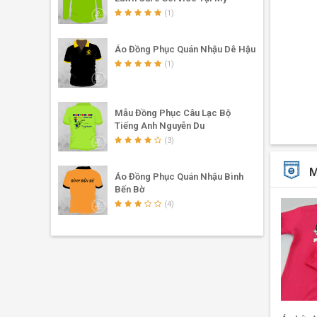
(1)
Áo Đồng Phục Quán Nhậu Dê Hậu
(1)
Tổng q
Mẫu Đồng Phục Câu Lạc Bộ
Tiếng Anh Nguyễn Du
✔
Kiểu 
(3)
bạn là 
M
✔
Áo đ
Áo Đồng Phục Quán Nhậu Bình
Bến Bờ
nhất.
(4)
✔
Logo
Lợi íc
✔
Đầu 
của cửa