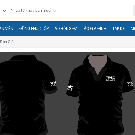
N VIÊN
ĐỒNG PHỤC LỚP
ÁO BÓNG ĐÁ
ÁO GIA ĐÌNH
TẠP DỀ
M
Đơn Giản