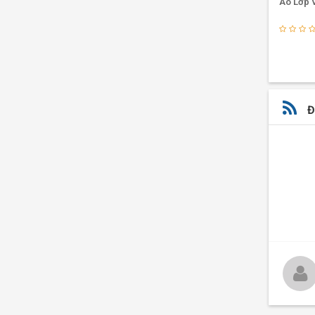
Đồng Phục Công Ty Màu Đỏ Ngói
Áo Lớp 
Cổ Tròn
✔
Thứ 
(2)
viên tr
điều tă
✔
Thứ 
cảm th
Đ
dựng th
Một ch
chóng l