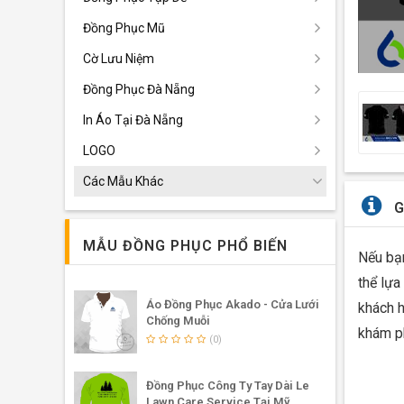
Đồng Phục Mũ
Cờ Lưu Niệm
Đồng Phục Đà Nẵng
In Áo Tại Đà Nẵng
LOGO
Các Mẫu Khác
G
MẪU ĐỒNG PHỤC PHỔ BIẾN
Nếu bạ
thể lựa
Áo Đồng Phục Akado - Cửa Lưới
khách h
Chống Muỗi
khám p
(0)
Đồng Phục Công Ty Tay Dài Le
Lawn Care Service Tại Mỹ