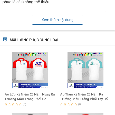
phục
là cái không thể thiếu.
>>> Xem ngay 101+
Mẫu đồng phục họp lớp
không thể bỏ
Xem thêm nội dung
lỡ
>>> Liên hệ tư vấn ngay
MẪU ĐỒNG PHỤC CÙNG LOẠI
Cựu học sinh trường THPT Hoàng Hoa Thám đã lựa chọn
Áo Lớp Kỷ Niệm 25 Năm Ngày Ra
Áo Thun Kỷ Niệm 25 Năm Ra
chiếc áo thun đồng phục màu đen cho ngày kỷ niệm hôm đó.
Trường Màu Trắng Phối Cổ
Trường Màu Trắng Phối Tay Cổ
Bẻ,Tay Đỏ
Thiên Thanh
(0)
(0)
Áo đồng phục kỷ niệm màu đen ý nghĩa