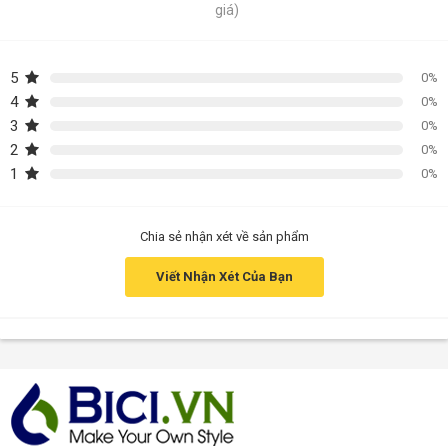
giá)
5
0%
4
0%
3
0%
2
0%
1
0%
Chia sẻ nhận xét về sản phẩm
Viết Nhận Xét Của Bạn