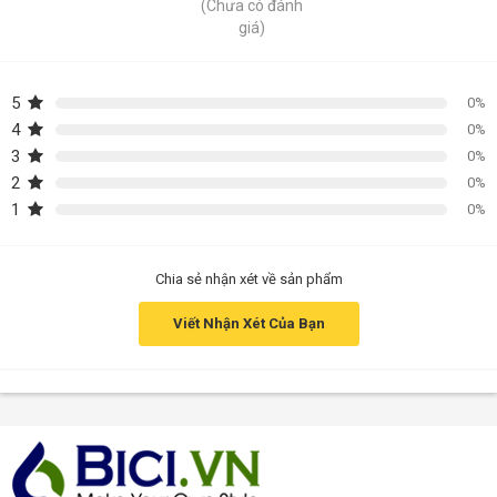
(Chưa có đánh
giá)
5
0%
4
0%
3
0%
2
0%
1
0%
Chia sẻ nhận xét về sản phẩm
Viết Nhận Xét Của Bạn