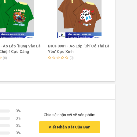
 - Áo Lớp 'Đụng Vào Là
BICI-0901 - Áo Lớp 'Chỉ Có Thể Là
BICI-0904 -
Chiện' Cực Căng
Yêu' Cực Xinh
Cực Chất L
(0)
(0)
0%
Chia sẻ nhận xét về sản phẩm
0%
0%
Viết Nhận Xét Của Bạn
0%