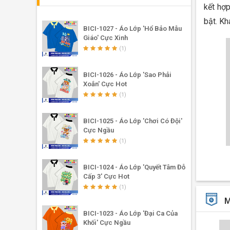
kết hợp
bật. K
BICI-1027 - Áo Lớp 'Hổ Bảo Mẫu
Giáo' Cực Xinh
(1)
BICI-1026 - Áo Lớp 'Sao Phải
Xoắn' Cực Hot
(1)
BICI-1025 - Áo Lớp 'Chơi Có Đội'
Cực Ngầu
(1)
BICI-1024 - Áo Lớp 'Quyết Tâm Đỗ
Cấp 3' Cực Hot
(1)
M
BICI-1023 - Áo Lớp 'Đại Ca Của
Khối' Cực Ngầu