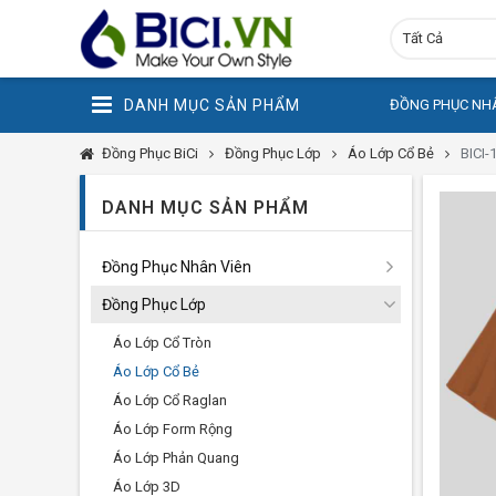
Tất Cả
DANH MỤC SẢN PHẨM
ĐỒNG PHỤC NHÂ
Đồng Phục BiCi
Đồng Phục Lớp
Áo Lớp Cổ Bẻ
BICI-
DANH MỤC SẢN PHẨM
Đồng Phục Nhân Viên
Đồng Phục Lớp
Áo Lớp Cổ Tròn
Áo Lớp Cổ Bẻ
Áo Lớp Cổ Raglan
Áo Lớp Form Rộng
Áo Lớp Phản Quang
Áo Lớp 3D