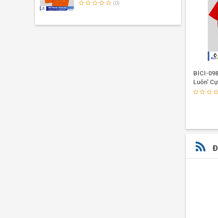
(0)
BICI-0918 - Áo Lớp 'Mãi Bên Nhau
BICI-098
Bạn Nhé' Cực Trend
Luôn' C
(0)
Đ