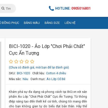
HOTLINE:
0905016801
Tìm
Ũ ĐỒNG PHỤC
BẢNG MÀU
BẢNG SIZE
LIÊN HỆ
BICI-1020 - Áo Lớp "Chơi Phải Chất"
Cực Ấn Tượng
(Chưa có đánh giá, mời bạn để lại đánh giá)
SKU:
BICI-1020
Chất liệu:
Cotton 4 chiều
Màu sắc:
Nâu
Danh mục:
Áo Lớp Cổ Bẻ
Khám phá sự đa dạng và phong cách tại BiCi.vn với sản
phẩm Áo Lớp "Chơi Phải Chất" Cực Ấn Tượng. Từ thông
điệp sáng tạo đến thiết kế cá tính, chúng tôi mang đến
cho bạn không gian tự do biểu đạt bản thân. Hãy thể