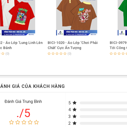
2 - Áo Lớp 'Lung Linh Lên
BICI-1020 - Áo Lớp 'Chơi Phải
BICI-0979
ực Bảnh
Chất' Cực Ấn Tượng
Tới Công 
(0)
(0)
ÁNH GIÁ CỦA KHÁCH HÀNG
Đánh Giá Trung Bình
5
./5
4
3
2