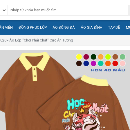
N VIÊN
ĐỒNG PHỤC LỚP
ÁO BÓNG ĐÁ
ÁO GIA ĐÌNH
TẠP DỀ
M
1020 - Áo Lớp "Chơi Phải Chất" Cực Ấn Tượng