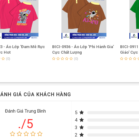
23 - Áo Lớp 'Đam Mê Rực
BICI-0936 - Áo Lớp 'Phi Hành Gia'
BICI-0911
ực Hot
Cực Chất Lượng
Giáo' Cực
(0)
(0)
ÁNH GIÁ CỦA KHÁCH HÀNG
Đánh Giá Trung Bình
5
./5
4
3
2