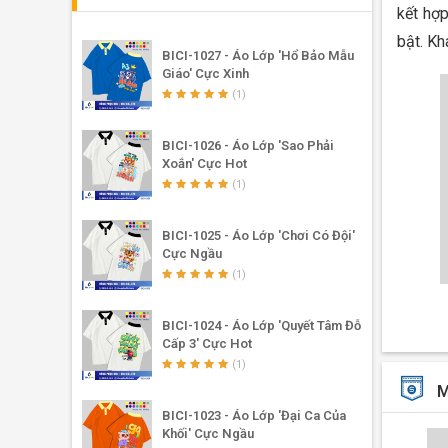
kết hợp
bật. K
BICI-1027 - Áo Lớp 'Hổ Bảo Mẫu
Giáo' Cực Xinh
(1)
BICI-1026 - Áo Lớp 'Sao Phải
Xoắn' Cực Hot
(1)
BICI-1025 - Áo Lớp 'Chơi Có Đội'
Cực Ngầu
(1)
BICI-1024 - Áo Lớp 'Quyết Tâm Đỗ
Cấp 3' Cực Hot
(1)
M
BICI-1023 - Áo Lớp 'Đại Ca Của
Khối' Cực Ngầu