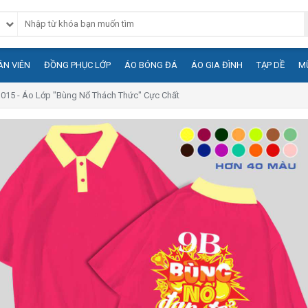
N VIÊN
ĐỒNG PHỤC LỚP
ÁO BÓNG ĐÁ
ÁO GIA ĐÌNH
TẠP DỀ
M
1015 - Áo Lớp "Bùng Nổ Thách Thức" Cực Chất