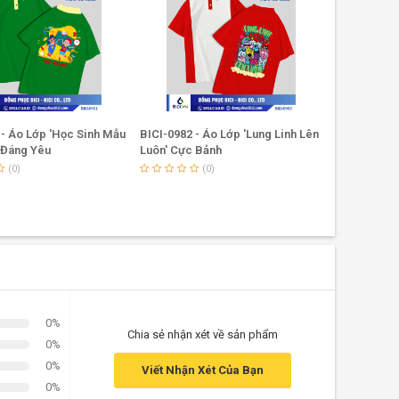
 - Áo Lớp 'Học Sinh Mẫu
BICI-0982 - Áo Lớp 'Lung Linh Lên
BICI-0961 -
 Đáng Yêu
Luôn' Cực Bảnh
Khối' Cực 
(0)
(0)
0%
Chia sẻ nhận xét về sản phẩm
0%
0%
Viết Nhận Xét Của Bạn
0%