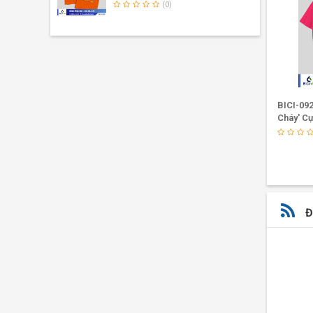
(0)
BICI-1016 - Áo Lớp 'Anh Em Đông'
BICI-09
Cực Cháy
Cháy' C
(0)
Đ