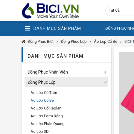
Tất Cả
DANH MỤC SẢN PHẨM
ĐỒNG PHỤC NHÂ
Đồng Phục BiCi
Đồng Phục Lớp
Áo Lớp Cổ Bẻ
BICI-
DANH MỤC SẢN PHẨM
Đồng Phục Nhân Viên
Đồng Phục Lớp
Áo Lớp Cổ Tròn
Áo Lớp Cổ Bẻ
Áo Lớp Cổ Raglan
Áo Lớp Form Rộng
Áo Lớp Phản Quang
Áo Lớp 3D