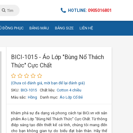
HOTLINE:
0905016801
Tìm
Ũ ĐỒNG PHỤC
BẢNG MÀU
BẢNG SIZE
LIÊN HỆ
BICI-1015 - Áo Lớp "Bùng Nổ Thách
Thức" Cực Chất
(Chưa có đánh giá, mời bạn để lại đánh giá)
SKU:
BICI-1015
Chất liệu:
Cotton 4 chiều
Màu sắc:
Hồng
Danh mục:
Áo Lớp Cổ Bẻ
Khám phá sự đa dạng và phong cách tại BiCi.vn với sản
phẩm Áo Lớp "Bùng Nổ Thách Thức" Cực Chất. Từ thông
điệp sáng tạo đến thiết kế cá tính, chúng tôi mang đến
cho bạn không gian tự do biểu đạt bản thân. Hãy thể