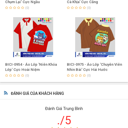
Chụm Lại' Cực Ngầu
Cà Khịa' Cực Căng
(0)
(0)
BICI-0954 - Áo Lớp 'Niên Khóa
BICI-0975 - Áo Lớp 'Chuyên Viên
Lớp' Cực Hoài Niệm
Nhìn Bài' Cực Hài Hước
(0)
(0)
ĐÁNH GIÁ CỦA KHÁCH HÀNG
Đánh Giá Trung Bình
./5
Công ty Đồng Phục BiCi
được biết đến là doanh nghiệp hàng