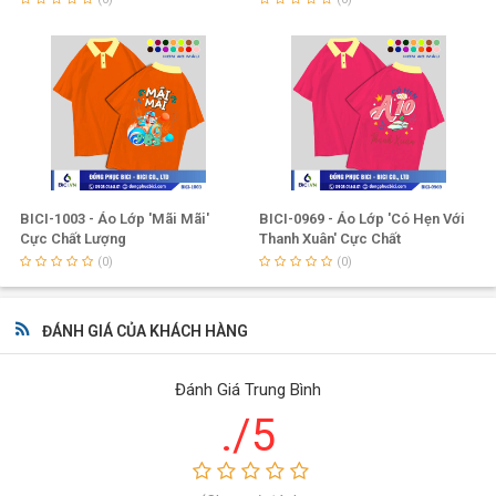
BICI-1003 - Áo Lớp 'Mãi Mãi'
BICI-0969 - Áo Lớp 'Có Hẹn Với
Cực Chất Lượng
Thanh Xuân' Cực Chất
(0)
(0)
ĐÁNH GIÁ CỦA KHÁCH HÀNG
Đánh Giá Trung Bình
Công ty Đồng Phục BiCi
được biết đến là doanh nghiệp hàng
./5
đầu tại Việt Nam trong lĩnh vực thiết kế, sản xuất và thương
mại các sản phẩm đồng phục như: đồng phục công ty, áo lớp,