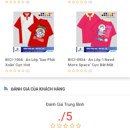
(0)
(0)
BICI-1004 - Áo Lớp 'Sao Phải
BICI-0934 - Áo Lớp 'I Need
Xoắn' Cực Hot
More Space' Cực Bắt Mắt
(0)
(0)
ĐÁNH GIÁ CỦA KHÁCH HÀNG
Đánh Giá Trung Bình
Công ty Đồng Phục BiCi
được biết đến là doanh nghiệp hàng
./5
đầu tại Việt Nam trong lĩnh vực thiết kế, sản xuất và thương
mại các sản phẩm đồng phục như: đồng phục công ty, áo lớp,