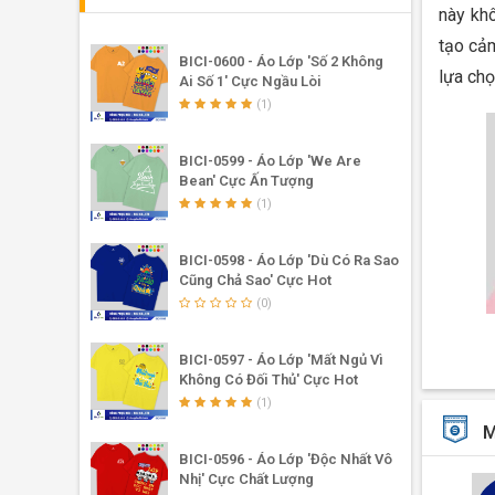
này khô
tạo cảm
BICI-0600 - Áo Lớp 'Số 2 Không
lựa chọ
Ai Số 1' Cực Ngầu Lòi
(1)
BICI-0599 - Áo Lớp 'We Are
Bean' Cực Ấn Tượng
(1)
BICI-0598 - Áo Lớp 'Dù Có Ra Sao
Cũng Chả Sao' Cực Hot
(0)
BICI-0597 - Áo Lớp 'Mất Ngủ Vì
Không Có Đối Thủ' Cực Hot
(1)
M
BICI-0596 - Áo Lớp 'Độc Nhất Vô
Nhị' Cực Chất Lượng