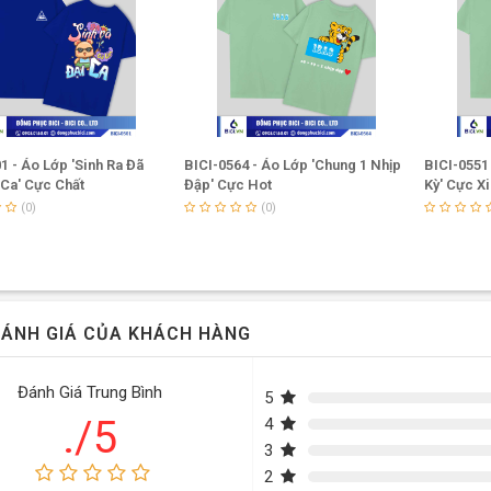
1 - Áo Lớp 'Sinh Ra Đã
BICI-0564 - Áo Lớp 'Chung 1 Nhịp
BICI-0551 
 Ca' Cực Chất
Đập' Cực Hot
Kỳ' Cực X
(0)
(0)
ÁNH GIÁ CỦA KHÁCH HÀNG
Đánh Giá Trung Bình
5
./5
4
3
2