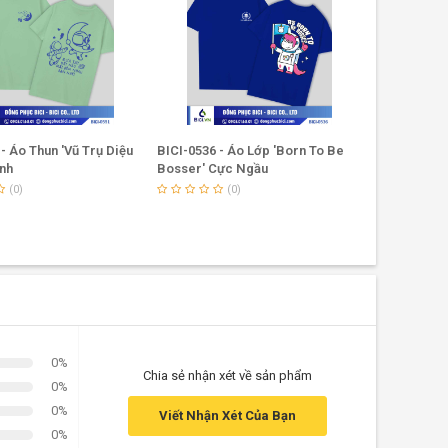
- Áo Thun 'Vũ Trụ Diệu
BICI-0536 - Áo Lớp 'Born To Be
BICI-0519 -
inh
Bosser' Cực Ngầu
Bằng Lớp T
(0)
(0)
0%
Chia sẻ nhận xét về sản phẩm
0%
0%
Viết Nhận Xét Của Bạn
0%