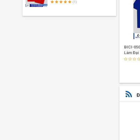
(1)
BICI-0596 - Áo Lớp 'Độc Nhất Vô
BICI-050
Nhị' Cực Chất Lượng
Làm Đại
(1)
Đ