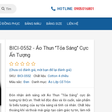
HOTLINE:
0905016801
Tìm
Ũ ĐỒNG PHỤC
BẢNG MÀU
BẢNG SIZE
LIÊN HỆ
BICI-0552 - Áo Thun "Tỏa Sáng" Cực
Ấn Tượng
(Chưa có đánh giá, mời bạn để lại đánh giá)
SKU:
BICI-0552
Chất liệu:
Cotton 4 chiều
Màu sắc:
Đen
Danh mục:
Áo Lớp Cổ Tròn
Đón nhận ánh sáng với Áo Thun "Tỏa Sáng" cực ấn
tượng từ BiCi.vn. Thiết kế độc đáo và lôi cuốn, sản phẩm
là biểu tượng của sự tỏa sáng và tính cá nhân. Chất liệu
thoáng khí và thoải mái giúp tạo cảm giác tự tin, làm nổi