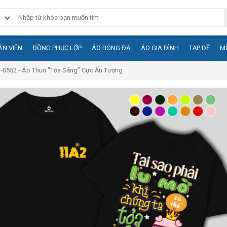
N VIÊN
ĐỒNG PHỤC LỚP
ÁO BÓNG ĐÁ
ÁO GIA ĐÌNH
TẠP DỀ
M
I-0552 - Áo Thun "Tỏa Sáng" Cực Ấn Tượng