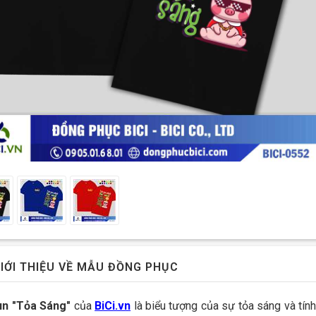
IỚI THIỆU VỀ MẪU ĐỒNG PHỤC
n "Tỏa Sáng"
của
BiCi.vn
là biểu tượng của sự tỏa sáng và tính