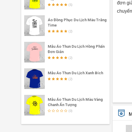
đơn giả
(5)
chuyển
Áo Đồng Phục Du Lịch Màu Trắng
Time
(2)
Mẫu Áo Thun Du Lịch Hồng Phấn
Đơn Giản
(2)
Mẫu Áo Thun Du Lịch Xanh Bích
(2)
Áo thu
Mẫu Áo Thun Du Lịch Màu Vàng
✔
Màu s
Chanh Ấn Tượng
(0)
phông m
M
chưa ba