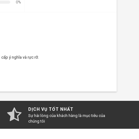
0%
hóm thật vui vẻ và thú vị trong mùa hè này
 cấp ý nghĩa và rực rỡ.
DỊCH VỤ TỐT NHẤT
Sự hài lòng của khách hàng là mục tiêu của
chúng tôi