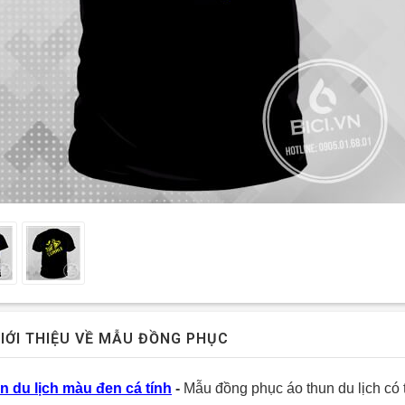
IỚI THIỆU VỀ MẪU ĐỒNG PHỤC
n du lịch màu đen cá tính
-
Mẫu đồng phục áo thun du lịch có 