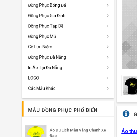
Đồng Phục Bóng Đá
Đồng Phục Gia Đình
Đồng Phục Tạp Dề
Đồng Phục Mũ
Cờ Lưu Niệm
Đồng Phục Đà Nẵng
In Áo Tại Đà Nẵng
LOGO
Các Mẫu Khác
MẪU ĐỒNG PHỤC PHỔ BIẾN
G
Áo Du Lịch Màu Vàng Chanh Xe
Áo thu
Đạp