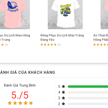
 in: Mặt trước của chiếc áo là hình con tàu lớn giữa biển khơ
vị và ý nghĩa. Những ly cocktail trên mặt sau chiếc áo liệu có p
i bật và độc đáo trên nền áo đen, tạo ra phong cách riêng cho
 liệu vải: Với chất liệu vải cotton co dãn 4 chiều, có đặc tính t
ất cho chuyến du lịch của bạn.
ục Du Lịch Màu Hồng
Đồng Phục Du Lịch Màu Trắng
Áo Thun Đ
ẻ Trung
Đáng Yêu
Hồng Phấ
(2)
(5)
>>> Click ngay:
101+ mẫu đồng phục
điều cần lưu ý khi đi du lịch nhóm
ÁNH GIÁ CỦA KHÁCH HÀNG
trước review du lịch, lên kế hoạch vui chơi
mang đầy đủ dụng cụ, vật dụng cần thiết nhất
Đánh Giá Trung Bình
5
5./5
4
 balo, túi xách tiện lợi, đặc biệt lựa chọn trang phục phù hợp
3
2
 mang quá nhiều tiền hay trang sức quý giá