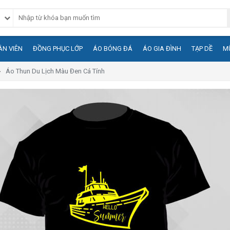
N VIÊN
ĐỒNG PHỤC LỚP
ÁO BÓNG ĐÁ
ÁO GIA ĐÌNH
TẠP DỀ
M
Áo Thun Du Lịch Màu Đen Cá Tính