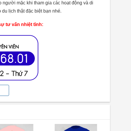
ho người mặc khi tham gia các hoạt động và di
u lịch thật đặc biệt bạn nhé.
ự tư vấn nhiệt tình:
ững tấm hình sống ảo triệu like khi đi du lịch. Áo
 kèm. Một điều mà ai cũng biết, đó là màu đen