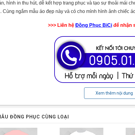
n, hình in thu hút, dễ kết hợp trang phục và tạo sự thoải mái c
. Cùng ngắm mẫu áo đẹp này và có cho mình hình ảnh chiếc áo d
>>> Liên hệ
Đồng Phục BiCi
để nhận s
n du lịch màu đen cho những người cá tính
Xem thêm nội dung
ắc: Màu đen cá tính đảm bảo sẽ mang lại cho bạn và cả nhóm nh
àu đen dễ dàng kết hợp với các loại trang phục và phụ kiện đi
ẪU ĐỒNG PHỤC CÙNG LOẠI
o giờ lỗi thời.