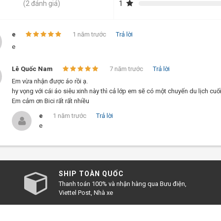
1
(2 đánh giá)
trước phòng khách sạn, vé máy bay và các dịch vụ khác
e
1 năm trước
Trả lời
dự báo thời tiết
e
những chia sẻ trên, hy vọng các bạn sẽ có một chuyến du lịch n
Lê Quốc Nam
7 năm trước
Trả lời
Em vừa nhận được áo rồi ạ.
hy vọng với cái áo siêu xinh này thì cả lớp em sẽ có một chuyến du lịch cuối
Em cảm ơn Bici rất rất nhiều
e
1 năm trước
Trả lời
e
SHIP TOÀN QUỐC
Thanh toán 100% và nhận hàng qua Bưu điện,
Viettel Post, Nhà xe