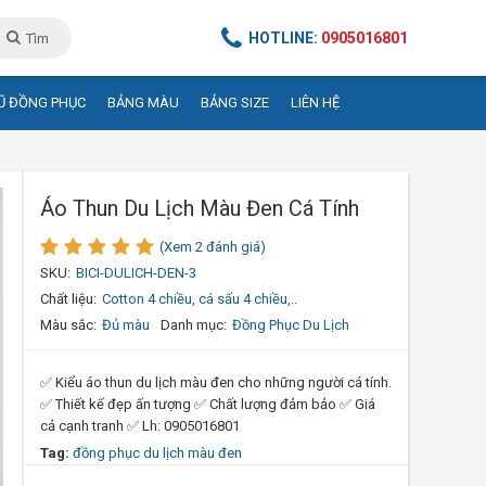
HOTLINE:
0905016801
Tìm
Ũ ĐỒNG PHỤC
BẢNG MÀU
BẢNG SIZE
LIÊN HỆ
Áo Thun Du Lịch Màu Đen Cá Tính
(Xem 2 đánh giá)
SKU:
BICI-DULICH-DEN-3
Chất liệu:
Cotton 4 chiều, cá sấu 4 chiều,..
Màu sắc:
Đủ màu
Danh mục:
Đồng Phục Du Lịch
✅ Kiểu áo thun du lịch màu đen cho những người cá tính.
✅ Thiết kế đẹp ấn tượng ✅ Chất lượng đảm bảo ✅ Giá
cả cạnh tranh ✅ Lh: 0905016801
Tag:
đồng phục du lịch màu đen