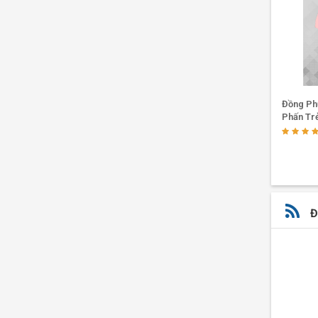
✔
Hình
đi thú 
vàng nổ
✔
Chất
hợp nh
Mẫu Áo Thun Du Lịch Màu Đen Cá
Đồng Ph
Tính
Phấn Tr
(3)
Những 
Đ
✔
Xem 
✔
Hãy 
✔
Chọn
✔
Đừng