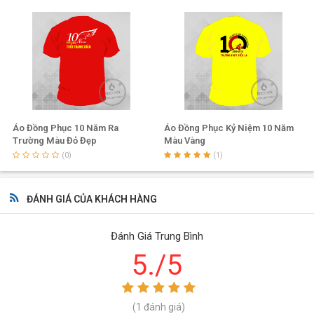
Chất liệu của chiếc áo đồng phục 10 năm ra
trường
Trong ngày kỷ niệm 10 năm ra trường chắc hẳn bạn sẽ được
tham gia các hoạt động tập thể hết sức náo nhiệt. Một chiếc
áo thun đồng phục với chất liệu cotton, co dãn 4 chiều, thấm
Áo Đồng Phục 10 Năm Ra
Áo Đồng Phục Kỷ Niệm 10 Năm
hút mồ hôi tốt, khô thoáng sẽ mang đến cho bạn một ngày
Trường Màu Đỏ Đẹp
Màu Vàng
hoạt động tuyệt vời.
(0)
(1)
ĐÁNH GIÁ CỦA KHÁCH HÀNG
Đánh Giá Trung Bình
5./5
(1 đánh giá)