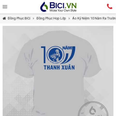
Đồng Phục BiCi
Đồng Phục Họp Lớp
Áo Kỷ Niệm 10 Năm Ra Trườ