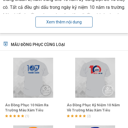
cô. Tất cả đều ghi dấu trong ngày kỷ niệm 10 năm ra trường.
Một chiếc áo đồng phục màu xám tiêu sẽ đồng hành cùng bạn
Xem thêm nội dung
trong ngày ấy.
>>> Liên hệ tư vấn may đồng phục kỷ niệm 10 năm ra
trường ngay
MẪU ĐỒNG PHỤC CÙNG LOẠI
Áo Đồng Phục 10 Năm Ra
Áo Đồng Phục Kỷ Niệm 10 Năm
Ấn tượng của chiếc áo thun đồng phục màu
Trường Màu Xám Tiêu
Về Trường Màu Xám Tiêu
(1)
(2)
xám tiêu