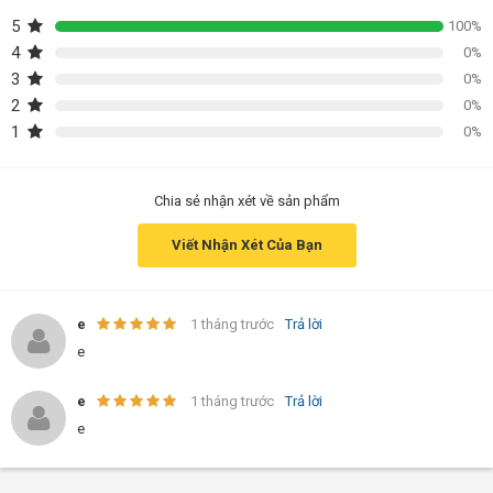
5
100%
4
0%
3
0%
2
0%
1
0%
Chia sẻ nhận xét về sản phẩm
Viết Nhận Xét Của Bạn
e
1 tháng trước
Trả lời
e
e
1 tháng trước
Trả lời
e