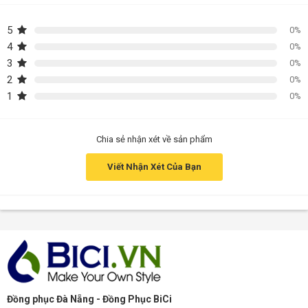
5
0%
4
0%
3
0%
2
0%
1
0%
Chia sẻ nhận xét về sản phẩm
Viết Nhận Xét Của Bạn
Đồng phục Đà Nẵng - Đồng Phục BiCi