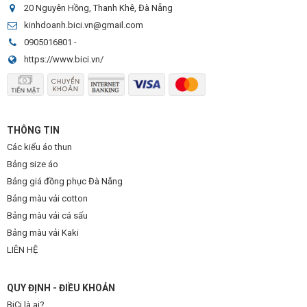
20 Nguyên Hồng, Thanh Khê, Đà Nẵng
kinhdoanh.bici.vn@gmail.com
0905016801
-
https://www.bici.vn/
THÔNG TIN
Các kiểu áo thun
Bảng size áo
Bảng giá đồng phục Đà Nẵng
Bảng màu vải cotton
Bảng màu vải cá sấu
Bảng màu vải Kaki
LIÊN HỆ
QUY ĐỊNH - ĐIỀU KHOẢN
BiCi là ai?