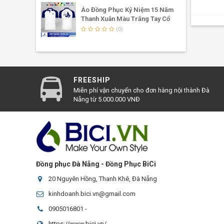
Áo Đồng Phục Kỷ Niệm 15 Năm
Thanh Xuân Màu Trắng Tay Cổ
Phối Bích
(0)
FREESHIP
Miễn phí vận chuyển cho đơn hàng nội thành Đà
Nẵng từ 5.000.000 VNĐ
Đồng phục Đà Nẵng - Đồng Phục BiCi
20 Nguyên Hồng, Thanh Khê, Đà Nẵng
kinhdoanh.bici.vn@gmail.com
0905016801
-
https://www.bici.vn/