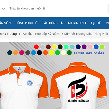
N VIÊN
ĐỒNG PHỤC LỚP
ÁO BÓNG ĐÁ
ÁO GIA ĐÌNH
TẠP DỀ
M
m Ra Trường
Áo Thun Họp Lớp Kỷ Niệm 15 Năm Về Trường Màu Trắng Phối