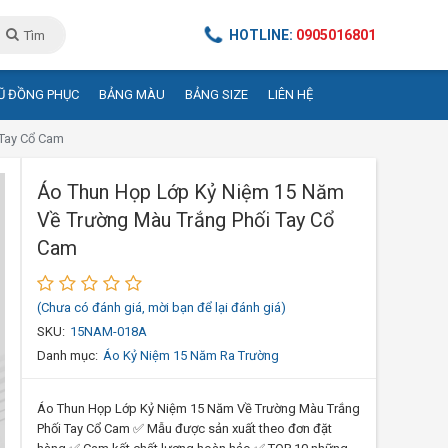
HOTLINE:
0905016801
Tìm
Ũ ĐỒNG PHỤC
BẢNG MÀU
BẢNG SIZE
LIÊN HỆ
 Tay Cổ Cam
Áo Thun Họp Lớp Kỷ Niệm 15 Năm
Về Trường Màu Trắng Phối Tay Cổ
Cam
(Chưa có đánh giá, mời bạn để lại đánh giá)
SKU:
15NAM-018A
Danh mục:
Áo Kỷ Niệm 15 Năm Ra Trường
Áo Thun Họp Lớp Kỷ Niệm 15 Năm Về Trường Màu Trắng
Phối Tay Cổ Cam ✅ Mẫu được sản xuất theo đơn đặt