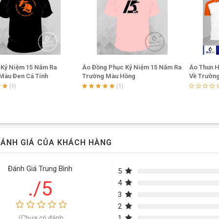
 Kỷ Niệm 15 Năm Ra
Áo Đồng Phục Kỷ Niệm 15 Năm Ra
Áo Thun H
Màu Đen Cá Tính
Trường Màu Hồng
Về Trường
Cam
(1)
(1)
ÁNH GIÁ CỦA KHÁCH HÀNG
Đánh Giá Trung Bình
5
./5
4
3
2
1
(Chưa có đánh