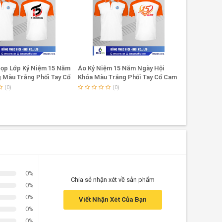
ọp Lớp Kỷ Niệm 15 Năm
Áo Kỷ Niệm 15 Năm Ngày Hội
Áo Thun 15
 Màu Trắng Phối Tay Cổ
Khóa Màu Trắng Phối Tay Cổ Cam
Tím
Nổi Bật
(0)
(0)
0%
Chia sẻ nhận xét về sản phẩm
0%
0%
Viết Nhận Xét Của Bạn
0%
0%