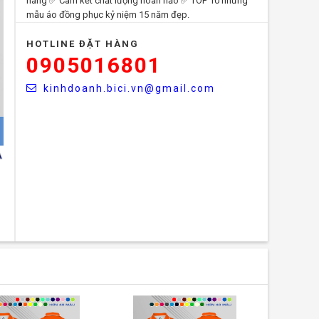
hàng ✅ Cam kết chất lượng hoàn hảo ✅ TOP 10 những
mẫu áo đồng phục kỷ niệm 15 năm đẹp.
HOTLINE ĐẶT HÀNG
0905016801
kinhdoanh.bici.vn@gmail.com