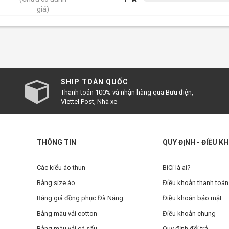
giá)
SHIP TOÀN QUỐC
Thanh toán 100% và nhận hàng qua Bưu điện,
Viettel Post, Nhà xe
THÔNG TIN
QUY ĐỊNH - ĐIỀU K
Các kiểu áo thun
BiCi là ai?
Bảng size áo
Điều khoản thanh toán
Bảng giá đồng phục Đà Nẵng
Điều khoản bảo mật
Bảng màu vải cotton
Điều khoản chung
Bảng màu vải cá sấu
Quy định đổi trả