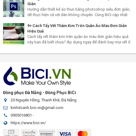
Giản
Hướng dẫn thiết kế áo thun bằng photoshop siêu đơn giản,
dễ thực hiện cả với dân không chuyên. Cùng BiCi cập nhật
ngay cách tự thiết kế áo thun cho mình bạn nhé!
9+ Cách Tẩy Vết Thâm Kim Trên Quần Áo Màu Đơn Giản
Hiệu Quả
Cách tẩy vết thâm kim trên quần áo màu đơn giản hiệu quả
này bạn đã biết chưa? Áp dụng ngay để đánh bay mọi vết ố
đen bám trên quần áo của bạn thôi nào!
Đồng phục Đà Nẵng - Đồng Phục BiCi
20 Nguyên Hồng, Thanh Khê, Đà Nẵng
kinhdoanh.bici.vn@gmail.com
0905016801
-
https://www.bici.vn/