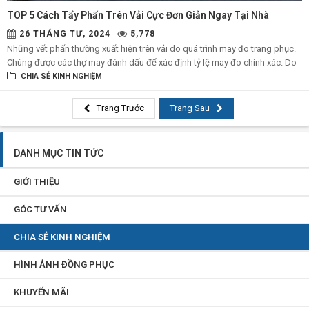
TOP 5 Cách Tẩy Phấn Trên Vải Cực Đơn Giản Ngay Tại Nhà
26 THÁNG TƯ, 2024
5,778
Những vết phấn thường xuất hiện trên vải do quá trình may đo trang phục.
Chúng được các thợ may đánh dấu để xác định tỷ lệ may đo chính xác. Do
đó muốn tẩy được vết phấn này cũng khá là đơn giản. Một số phương pháp
CHIA SẺ KINH NGHIỆM
sau đây có thể hữu ích cho bạn.
Trang Trước
Trang Sau
DANH MỤC TIN TỨC
GIỚI THIỆU
GÓC TƯ VẤN
CHIA SẺ KINH NGHIỆM
HÌNH ẢNH ĐỒNG PHỤC
KHUYẾN MÃI