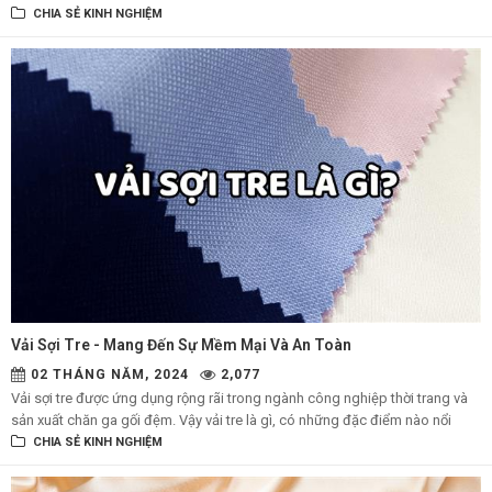
ngay loại vải độc đáo này với những đặc tính và công dụng đáng kinh ngạc
CHIA SẺ KINH NGHIỆM
nhé!
Vải Sợi Tre - Mang Đến Sự Mềm Mại Và An Toàn
02 THÁNG NĂM, 2024
2,077
Vải sợi tre được ứng dụng rộng rãi trong ngành công nghiệp thời trang và
sản xuất chăn ga gối đệm. Vậy vải tre là gì, có những đặc điểm nào nổi
bật? Cùng BiCi tìm hiểu nhé!
CHIA SẺ KINH NGHIỆM