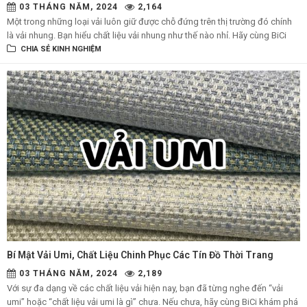
03 THÁNG NĂM, 2024
2,164
Một trong những loại vải luôn giữ được chỗ đứng trên thị trường đó chính
là vải nhung. Bạn hiểu chất liệu vải nhung như thế nào nhỉ. Hãy cùng BiCi
tham khảo bài viết dưới đây, để biết về các đặc điểm và ứng dụng tiêu biểu
CHIA SẺ KINH NGHIỆM
của vải nhung nhé.
Bí Mật Vải Umi, Chất Liệu Chinh Phục Các Tín Đồ Thời Trang
03 THÁNG NĂM, 2024
2,189
Với sự đa dạng về các chất liệu vải hiện nay, bạn đã từng nghe đến “vải
umi” hoặc “chất liệu vải umi là gì” chưa. Nếu chưa, hãy cùng BiCi khám phá