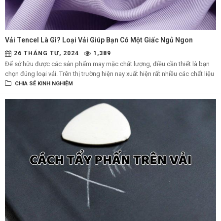
Vải Tencel Là Gì? Loại Vải Giúp Bạn Có Một Giấc Ngủ Ngon
26 THÁNG TƯ, 2024
1,389
Để sở hữu được các sản phẩm may mặc chất lượng, điều cần thiết là bạn
chọn đúng loại vải. Trên thị trường hiện nay xuất hiện rất nhiều các chất liệu
với cái tên ấn tượng, trong đó có vải tencel. Hãy cùng BiCi tham khảo bài
CHIA SẺ KINH NGHIỆM
viết dưới đây, để nắm rõ hơn về đặc điểm và ứng dụng của vải tencel nhé.