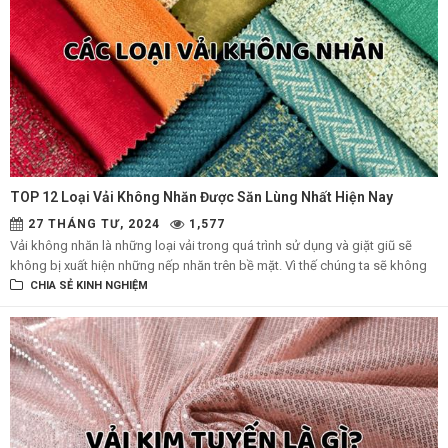
TOP 12 Loại Vải Không Nhăn Được Săn Lùng Nhất Hiện Nay
27 THÁNG TƯ, 2024
1,577
Vải không nhăn là những loại vải trong quá trình sử dụng và giặt giũ sẽ
không bị xuất hiện những nếp nhăn trên bề mặt. Vì thế chúng ta sẽ không
cần phải ủi quần áo mà vẫn có thể mặc ngay sau khi giặt khô. Chính vì sự
CHIA SẺ KINH NGHIỆM
tiện lợi này mà hiện nay những loại quần áo được may từ các loại vải không
nhăn được rất nhiều chị em chọn mua và sử dụng.