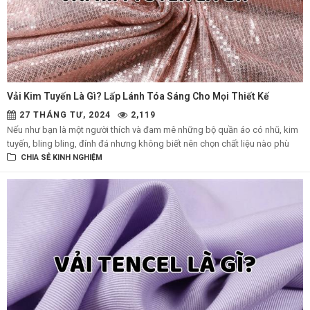
Vải Kim Tuyến Là Gì? Lấp Lánh Tóa Sáng Cho Mọi Thiết Kế
27 THÁNG TƯ, 2024
2,119
Nếu như bạn là một người thích và đam mê những bộ quần áo có nhũ, kim
tuyến, bling bling, đính đá nhưng không biết nên chọn chất liệu nào phù
hợp. Thật trùng hợp, chất liệu sequin sẽ đáp ứng được các yếu tố kể trên.
CHIA SẺ KINH NGHIỆM
Hãy cùng hãng Đồng phục BiCi tìm hiểu về chất liệu vải sequin trong bài
viết dưới đây nhé.