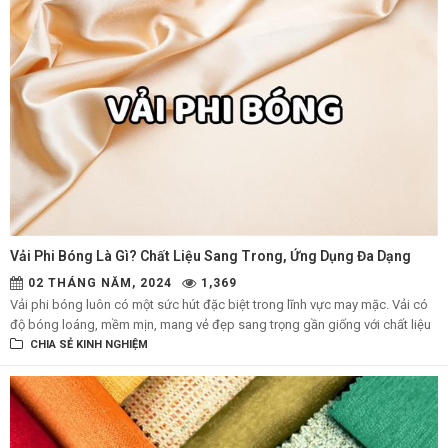
Vải Phi Bóng Là Gì? Chất Liệu Sang Trong, Ứng Dụng Đa Dạng
02 THÁNG NĂM, 2024
1,369
Vải phi bóng luôn có một sức hút đặc biệt trong lĩnh vực may mặc. Vải có
độ bóng loáng, mềm mịn, mang vẻ đẹp sang trọng gần giống với chất liệu
lụa, khiến nhiều người khó có thể phân biệt được. Để hiểu rõ hơn về loại vải
CHIA SẺ KINH NGHIỆM
này, bài viết sau đây của thời trang BiCi sẽ giúp bạn biết được chi tiết vải
phi bóng là gì nhé.