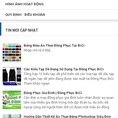
HÌNH ẢNH HOẠT ĐỘNG
QUY ĐỊNH - ĐIỀU KHOẢN
TIN MỚI CẬP NHẬT
Bảng Màu Áo Thun Đồng Phục Tại BiCi
Nhập mô tả ở đây...
Các Kiểu Tạp Dề Đang Sử Dụng Tại Đồng Phục BiCi
Tổng hợp 12 kiểu tạp dề phổ biến với các loại tạp dề dài, tạp
dề ngắn, tạp dề yếm đang được sản xuất tại Đồng Phục BiCi.
Tham khảo ngay!
Đồng Phục Gia Đình | Đồng Phục BiCi
Các đơn vị may đồng phục gia đình luôn nhận được sự quan
tâm của nhiều gia đình trong mỗi dịp đoàn tụ, du lịch, dã
ngoại cùng với người thân. Để có được một mẫu áo đồng
phục gia đình ý nghĩa, lên hình đẹp thì hãy liên hệ ngay với
Đồng Phục BiCi
Hướng Dẫn Thiết Kế Áo Thun Bằng Photoshop Siêu Đơn