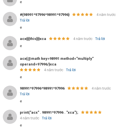
e
#{98991*97996*98991*97996}
4 năm trước
Trả lời
e
acx{{{this}}}xca
4 năm trước
Trả lời
e
acx{@math key=98991 method="multiply"
operand=97996/}xca
4 năm trước
Trả lời
e
98991*97996*98991*97996
4 năm trước
Trả lời
e
print("acx" . 98991*97996 . "xca");
4 năm trước
Trả lời
e