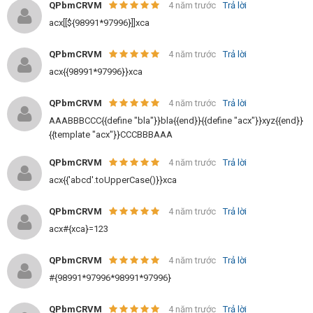
QPbmCRVM
4 năm trước
Trả lời
acx[[${98991*97996}]]xca
QPbmCRVM
4 năm trước
Trả lời
acx{{98991*97996}}xca
QPbmCRVM
4 năm trước
Trả lời
AAABBBCCC{{define "bla"}}bla{{end}}{{define "acx"}}xyz{{end}}
{{template "acx"}}CCCBBBAAA
QPbmCRVM
4 năm trước
Trả lời
acx{{'abcd'.toUpperCase()}}xca
QPbmCRVM
4 năm trước
Trả lời
acx#{xca}=123
QPbmCRVM
4 năm trước
Trả lời
#{98991*97996*98991*97996}
QPbmCRVM
4 năm trước
Trả lời