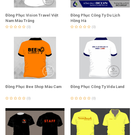
>>> Tham khảo ngay những
mẫu đồng phục công ty
Đồng Phục Vision Travel Việt
Đồng Phục Công Ty Du Lịch
Nam Màu Trắng
Hồng Hà
đẹp
(0)
(0)
Trên đây là những lý do mà bạn nên chọn cho mình một
đồng phục màu xanh dương cho chuyến đi của mình trong
dịp hè này.
Chúc bạn có một kỳ nghĩ hè thật vui vẻ, nhơ đừng quên đến
BICI để tự thiết kế và chọn cho mình những đồng phục ưng
ý nhất.
Đồng Phục Bee Shop Màu Cam
Đồng Phục Công Ty Vida Land
(0)
(0)