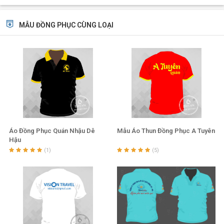
Tại sao nên chọn một đồng phục màu xanh dương?
MẪU ĐỒNG PHỤC CÙNG LOẠI
Đầu tiên xanh dương là đại diện cho sự điềm đạm và thanh
tịnh và nó phù hợp cho những bạn đang muốn đi tìm một sự
yên bình, xanh dương là màu của biển màu của bầu trời,
màu của sự rộng lớn nên việc chọn cho nhóm của mình một
bộ đồng phục màu xanh dương là một lựa chọn tuyệt vời,
nó sẻ giúp bạn hòa mình với một không gian mênh mông có
biển và đất trời.
Áo Đồng Phục Quán Nhậu Dê
Mẫu Áo Thun Đồng Phục A Tuyên
Hậu
Tiếp theo màu xanh dương là màu phù hợp cho cả nam và
(1)
(5)
nữ, và rất dễ để bạn mặc nó chung với những màu sắc mà
bạn thích cũng như là những chiếc quần rin hay váy ngắn
mà bạn mong muốn
Cuối cùng dễ kết hợp với những phụ kiện mà bạn mang
theo, có thể là túi xách, ba lô, khăn choàng, vòng tay...