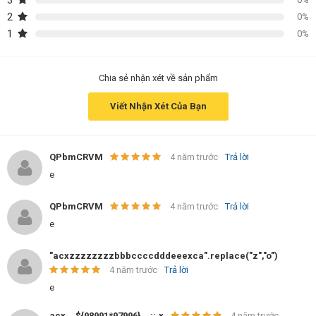
3
2
0%
1
0%
Chia sẻ nhận xét về sản phẩm
Viết Nhận Xét Của Bạn
QPbmCRVM
4 năm trước
Trả lời
e
QPbmCRVM
4 năm trước
Trả lời
e
"acxzzzzzzzzbbbccccdddeeexca".replace("z","o")
4 năm trước
Trả lời
e
acx__${98991*97996}__::.x
4 năm trước