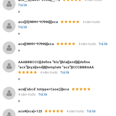
Trả lời
e
acx[[${98991*97996}]]xca
4 năm trước
Trả lời
e
acx{{98991*97996}}xca
4 năm trước
Trả lời
e
AAABBBCCC{{define "bla"}}bla{{end}}{{define
"acx"}}xyz{{end}}{{template "acx"}}CCCBBBAAA
4 năm trước
Trả lời
e
acx{{'abcd'.toUpperCase()}}xca
4 năm trước
Trả lời
e
acx#{xca}=123
4 năm trước
Trả lời