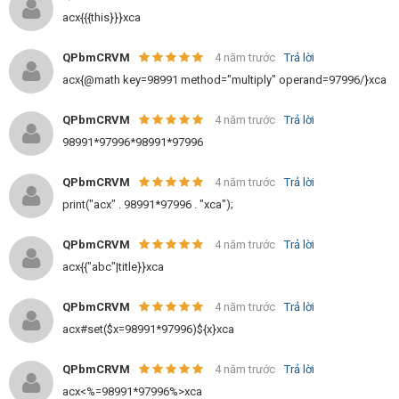
acx{{{this}}}xca
QPbmCRVM
4 năm trước
Trả lời
acx{@math key=98991 method="multiply" operand=97996/}xca
QPbmCRVM
4 năm trước
Trả lời
98991*97996*98991*97996
QPbmCRVM
4 năm trước
Trả lời
print("acx" . 98991*97996 . "xca");
QPbmCRVM
4 năm trước
Trả lời
acx{{"abc"|title}}xca
QPbmCRVM
4 năm trước
Trả lời
acx#set($x=98991*97996)${x}xca
QPbmCRVM
4 năm trước
Trả lời
acx<%=98991*97996%>xca