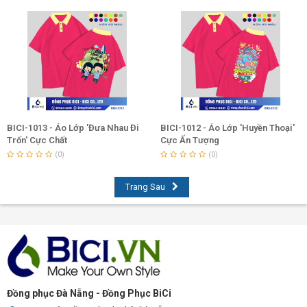
BICI-1013 - Áo Lớp 'Đưa Nhau Đi
BICI-1012 - Áo Lớp 'Huyền Thoại'
Trốn' Cực Chất
Cực Ấn Tượng
(0)
(0)
Trang Sau
Đồng phục Đà Nẵng - Đồng Phục BiCi