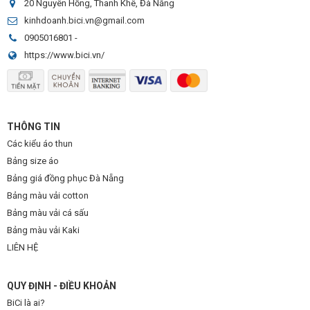
20 Nguyên Hồng, Thanh Khê, Đà Nẵng
kinhdoanh.bici.vn@gmail.com
0905016801
-
https://www.bici.vn/
THÔNG TIN
Các kiểu áo thun
Bảng size áo
Bảng giá đồng phục Đà Nẵng
Bảng màu vải cotton
Bảng màu vải cá sấu
Bảng màu vải Kaki
LIÊN HỆ
QUY ĐỊNH - ĐIỀU KHOẢN
BiCi là ai?