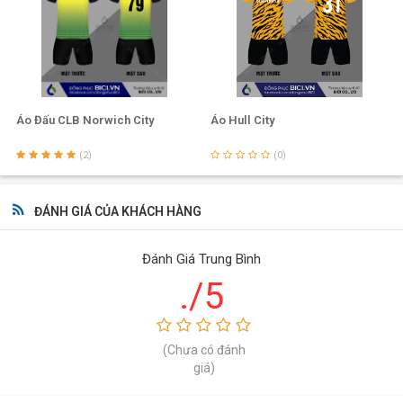
Áo Đấu CLB Norwich City
Áo Hull City
(2)
(0)
Logo Crystal Palace
ĐÁNH GIÁ CỦA KHÁCH HÀNG
BST Mẫu Áo Bóng Đá Crystal Palace Thiết Kế Tại BiCi
Chiêm ngưỡng ngay các
mẫu áo bóng đá Crystal Palace
Đánh Giá Trung Bình
thiết kế
tại BiCi để có ý tưởng cho mẫu áo đấu giống với thần
./5
tượng và mang màu sắc riêng của bạn nhé!
(Chưa có đánh
giá)