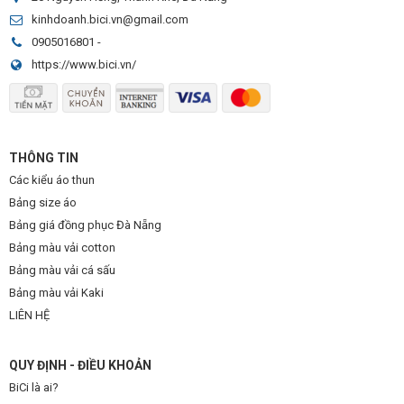
thương hiệu của CLB. Kết hợp chúng cùng với các điểm nhấn
kinhdoanh.bici.vn@gmail.com
là hình in màu trắng ở trên thân áo. Viền cổ màu đen cũng tạo
0905016801
-
https://www.bici.vn/
nên nét đặc biệt cho thiết kế áo đấu này.
Tay áo bóng đá Crystal thiết kế cho sân nhà có đường cắt kiểu
raglan với tone màu xanh - đỏ cho 2 tay áo. Quần đùi màu
THÔNG TIN
xanh cùng màu đặc trưng của thương hiệu đội bóng này.
Các kiểu áo thun
Bảng size áo
Bảng giá đồng phục Đà Nẵng
Bảng màu vải cotton
Bảng màu vải cá sấu
Bảng màu vải Kaki
LIÊN HỆ
QUY ĐỊNH - ĐIỀU KHOẢN
BiCi là ai?