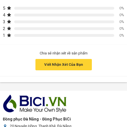
5
0%
4
0%
3
0%
2
0%
1
0%
Chia sẻ nhận xét về sản phẩm
Viết Nhận Xét Của Bạn
Áo đấu Crystal Palace
Mẫu áo đấu Crystal Palace thiết kế
cho trận đấu ở sân nhà
Đồng phục Đà Nẵng - Đồng Phục BiCi
của Puma. Mẫu áo có các sọc đỏ và xanh dương mang
20 Nguyên Hồng, Thanh Khê, Đà Nẵng