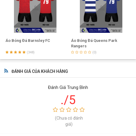
muốn, chúng tôi sẽ tạo ra 1 sản phẩm ưng ý với chất lượng tốt
nhất cho bạn.
Áo Bóng Đá Barnsley FC
Áo Bóng Đá Queens Park
Rangers
(348)
(0)
ĐÁNH GIÁ CỦA KHÁCH HÀNG
Đánh Giá Trung Bình
./5
(Chưa có đánh
giá)