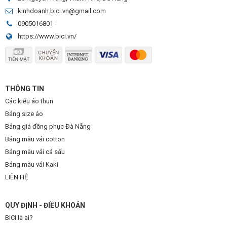
kinhdoanh.bici.vn@gmail.com
0905016801
-
https://www.bici.vn/
THÔNG TIN
Các kiểu áo thun
Bảng size áo
Bảng giá đồng phục Đà Nẵng
Áo bóng đá Athletic
Bảng màu vải cotton
Bảng màu vải cá sấu
Mẫu áo bóng đá Athletic thiết kế
với họa tiết gần giống hình
Bảng màu vải Kaki
chữ tập đặt ở phần thân trước áo sử dụng tone đỏ nổi bật
LIÊN HỆ
trên nền trắng áo. Sau lưng áo là hình in tên cùng số áo cầu
thủ cũng sử dụng tone màu đỏ bắt mắt.
QUY ĐỊNH - ĐIỀU KHOẢN
BiCi là ai?