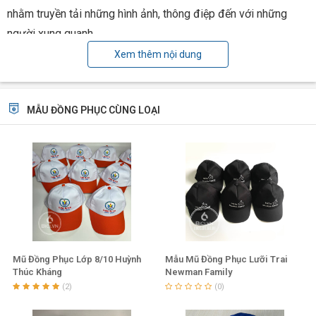
nhằm truyền tải những hình ảnh, thông điệp đến với những
người xung quanh.
Xem thêm nội dung
MẪU ĐỒNG PHỤC CÙNG LOẠI
Mũ Đồng Phục Lớp 8/10 Huỳnh
Mẫu Mũ Đồng Phục Lưỡi Trai
Thúc Kháng
Newman Family
(2)
(0)
Mũ lưỡi trai đồng phục Seamap