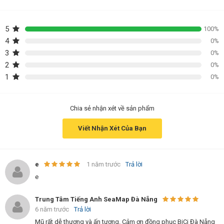
5
100%
4
0%
3
0%
2
0%
1
0%
Chia sẻ nhận xét về sản phẩm
Viết Nhận Xét Của Bạn
e
1 năm trước
Trả lời
e
Trung Tâm Tiếng Anh SeaMap Đà Nẵng
6 năm trước
Trả lời
Mũ rất dễ thương và ấn tượng. Cảm ơn đồng phục BiCi Đà Nẵng