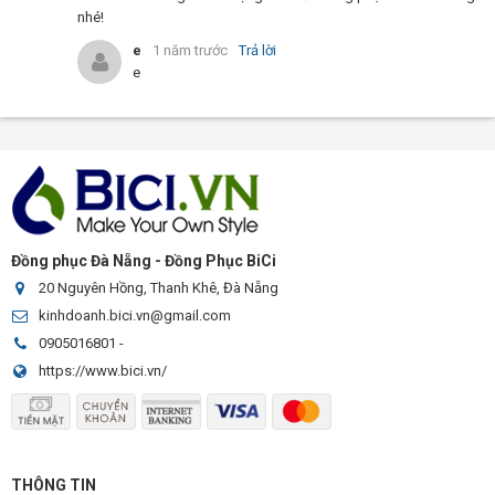
nhé!
e
1 năm trước
Trả lời
e
Đồng phục Đà Nẵng - Đồng Phục BiCi
20 Nguyên Hồng, Thanh Khê, Đà Nẵng
kinhdoanh.bici.vn@gmail.com
0905016801
-
https://www.bici.vn/
THÔNG TIN