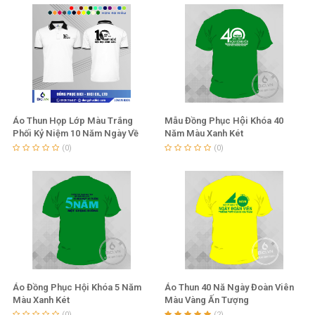
Áo Thun Họp Lớp Màu Trắng
Mẫu Đồng Phục Hội Khóa 40
Phối Kỷ Niệm 10 Năm Ngày Về
Năm Màu Xanh Két
Lại Trường Xưa
(0)
(0)
Áo Đồng Phục Hội Khóa 5 Năm
Áo Thun 40 Nă Ngày Đoàn Viên
Màu Xanh Két
Màu Vàng Ấn Tượng
(0)
(2)