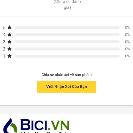
(Chưa có đánh
giá)
5
0%
4
0%
3
0%
2
0%
1
0%
Chia sẻ nhận xét về sản phẩm
Viết Nhận Xét Của Bạn