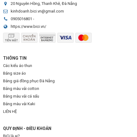
20 Nguyên Hồng, Thanh Khê, Đà Nẵng
kinhdoanh.bici.vn@gmail.com
0905016801
-
https://www.bici.vn/
THÔNG TIN
Các kiểu áo thun
Bảng size áo
Bảng giá đồng phục Đà Nẵng
Bảng màu vải cotton
Bảng màu vải cá sấu
Bảng màu vải Kaki
LIÊN HỆ
QUY ĐỊNH - ĐIỀU KHOẢN
BiCi là ai?