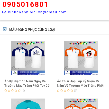
0905016801
kinhdoanh.bici.vn@gmail.com
MẪU ĐỒNG PHỤC CÙNG LOẠI
Áo Kỷ Niệm 15 Năm Ngày Ra
Áo Thun Họp Lớp Kỷ Niệm 15
Trường Màu Trắng Phối Tay Cổ
Năm Về Trường Màu Trắng Phối
Bích Đẹp
Tay Cổ Cam
(0)
(0)