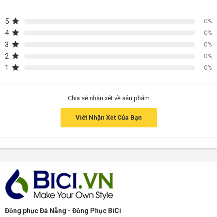
5
0%
4
0%
3
0%
2
0%
1
0%
Chia sẻ nhận xét về sản phẩm
Viết Nhận Xét Của Bạn
Đồng phục Đà Nẵng - Đồng Phục BiCi