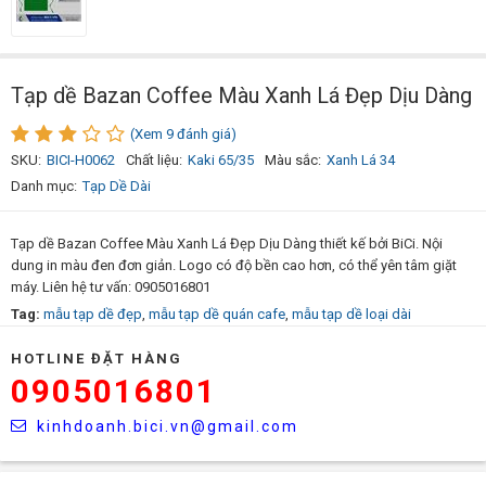
Tạp dề Bazan Coffee Màu Xanh Lá Đẹp Dịu Dàng
(Xem 9 đánh giá)
SKU:
BICI-H0062
Chất liệu:
Kaki 65/35
Màu sắc:
Xanh Lá 34
Danh mục:
Tạp Dề Dài
Tạp dề Bazan Coffee Màu Xanh Lá Đẹp Dịu Dàng thiết kế bởi BiCi. Nội
dung in màu đen đơn giản. Logo có độ bền cao hơn, có thể yên tâm giặt
máy. Liên hệ tư vấn: 0905016801
Tag:
mẫu tạp dề đẹp
,
mẫu tạp dề quán cafe
,
mẫu tạp dề loại dài
HOTLINE ĐẶT HÀNG
0905016801
kinhdoanh.bici.vn@gmail.com