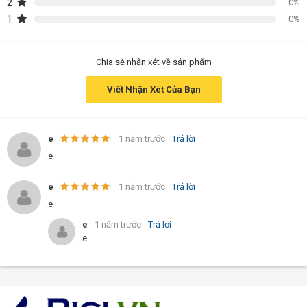
2
0%
1
0%
Chia sẻ nhận xét về sản phẩm
Viết Nhận Xét Của Bạn
e
1 năm trước
Trả lời
e
e
1 năm trước
Trả lời
e
e
1 năm trước
Trả lời
e