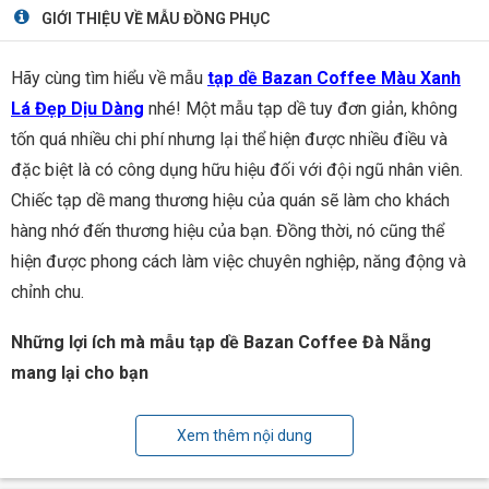
GIỚI THIỆU VỀ MẪU ĐỒNG PHỤC
Hãy cùng tìm hiểu về mẫu
tạp dề Bazan Coffee Màu Xanh
Lá Đẹp Dịu Dàng
nhé! Một mẫu tạp dề tuy đơn giản, không
tốn quá nhiều chi phí nhưng lại thể hiện được nhiều điều và
đặc biệt là có công dụng hữu hiệu đối với đội ngũ nhân viên.
Chiếc tạp dề mang thương hiệu của quán sẽ làm cho khách
hàng nhớ đến thương hiệu của bạn. Đồng thời, nó cũng thể
hiện được phong cách làm việc chuyên nghiệp, năng động và
chỉnh chu.
Những lợi ích mà mẫu tạp dề Bazan Coffee Đà Nẵng
mang lại cho bạn
✓
Mẫu tạp dề Bazan Coffee Đà Nẵng với thiết kế tương đối
Xem thêm nội dung
đơn giản, kiểu dài, vớ hình in không cầu kỳ nhưng đủ để gây
ấn tượng với người nhìn.