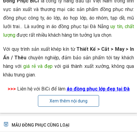
Đồng Phục BiCi
là công ty hàng đầu tại Việt Nam trong lĩnh
vực sản xuất và thương mại các sản phẩm đồng phục như:
đồng phục công ty, áo lớp, áo họp lớp, áo nhóm, tạp dề, mũ
lưỡi trai... Là xưởng in áo đồng phục tại Đà Nẵng
uy tín, chất
lượng
được rất nhiều khách hàng tin tưởng lựa chọn.
Với quy trình sản xuất khép kín từ
Thiết Kế > Cắt > May > In
Ấn / Thêu
chuyên nghiệp, đảm bảo sản phẩm tới tay khách
hàng với
giá rẻ và đẹp
với giá thành xuất xưởng, không qua
khâu trung gian.
>>>
Liên hệ với BiCi để làm
áo đồng phục lớp đẹp tại Đà
Nẵng
Xem thêm nội dung
MẪU ĐỒNG PHỤC CÙNG LOẠI