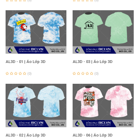
(0)
(0)
và vận hành sản xuất.
Sứ mệnh tiên phong trong lĩnh vực đồng phục
Đáp ứng nhu cầu của khách hàng về sản xuất
theo yêu
cầu
Liên tục cập nhật những công nghệ mới nhất nhằm
AL3D - 01 | Áo Lớp 3D
AL3D - 03 | Áo Lớp 3D
mang đến sản phẩm hài lòng nhất
(0)
(0)
Luôn chú trọng đến hoạt động chăm sóc khách hàng,
phục vụ khách hàng một cách chuyên nghiệp
Gia tăng giá trị sản phẩm từ các hoạt động thiết kế,
sáng tạo
Đưa vào sản xuất những dòng chất liệu đẹp, chi phí hợp
AL3D - 02 | Áo Lớp 3D
AL3D - 06 | Áo Lớp 3D