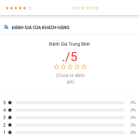
lý, đáp ứng tốt nhất nhu cầu thị trường
(1)
(0)
Hướng tới lợi ích chung dựa trên nguyên tắc Win-Win
ĐÁNH GIÁ CỦA KHÁCH HÀNG
Trân trọng cảm ơn!
Đánh Giá Trung Bình
./5
(Chưa có đánh
giá)
5
0%
4
0%
3
0%
2
0%
1
0%