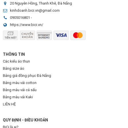
20 Nguyên Hồng, Thanh Khê, Đà Nẵng
kinhdoanh.bici.vn@gmail.com
0905016801
-
https://www.bici.vn/
THÔNG TIN
Các kiểu áo thun
Bảng size áo
Bảng giá đồng phục Đà Nẵng
Bảng màu vải cotton
Bảng màu vải cá sấu
Bảng màu vải Kaki
LIÊN HỆ
QUY ĐỊNH - ĐIỀU KHOẢN
BiCi là ai?