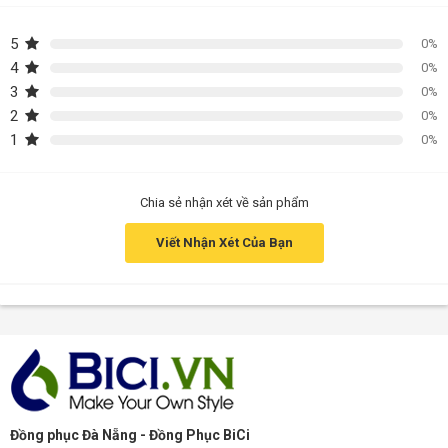
5
0%
4
0%
3
0%
2
0%
1
0%
Chia sẻ nhận xét về sản phẩm
Viết Nhận Xét Của Bạn
Đồng phục Đà Nẵng - Đồng Phục BiCi