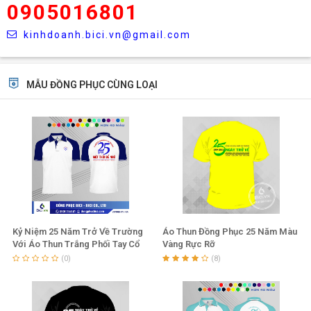
0905016801
kinhdoanh.bici.vn@gmail.com
MẪU ĐỒNG PHỤC CÙNG LOẠI
Kỷ Niệm 25 Năm Trở Về Trường
Áo Thun Đồng Phục 25 Năm Màu
Với Áo Thun Trắng Phối Tay Cổ
Vàng Rực Rỡ
Màu Bích
(0)
(8)