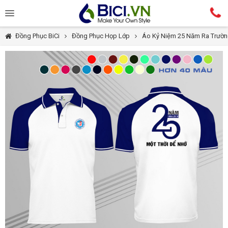
Đồng Phục BiCi
Đồng Phục Họp Lớp
Áo Kỷ Niệm 25 Năm Ra Trườ