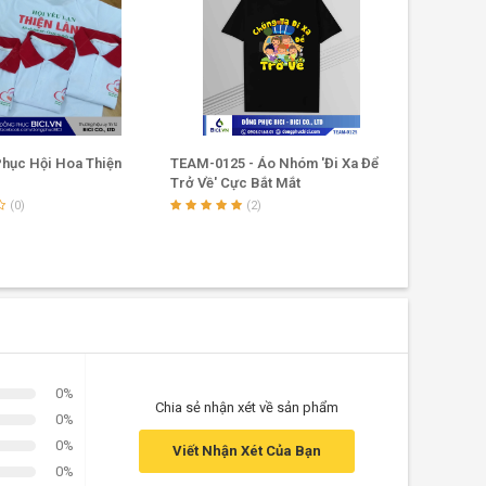
hục Hội Hoa Thiện
TEAM-0125 - Áo Nhóm 'Đi Xa Để
Đồng Phục 
Trở Về' Cực Bắt Mắt
Đà Nẵng
(0)
(2)
0%
Chia sẻ nhận xét về sản phẩm
0%
0%
Viết Nhận Xét Của Bạn
0%