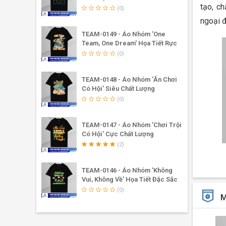
tạo, c
(0)
ngoại đ
TEAM-0149 - Áo Nhóm 'One
Team, One Dream' Họa Tiết Rực
Rỡ
(0)
TEAM-0148 - Áo Nhóm 'Ăn Chơi
Có Hội' Siêu Chất Lượng
(0)
TEAM-0147 - Áo Nhóm 'Chơi Trội
Có Hội' Cực Chất Lượng
(2)
TEAM-0146 - Áo Nhóm 'Không
Vui, Không Về' Họa Tiết Đặc Sắc
(0)
M