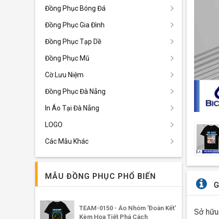
Đồng Phục Bóng Đá
Đồng Phục Gia Đình
Đồng Phục Tạp Dề
Đồng Phục Mũ
Cờ Lưu Niệm
Đồng Phục Đà Nẵng
In Áo Tại Đà Nẵng
LOGO
Các Mẫu Khác
MẪU ĐỒNG PHỤC PHỔ BIẾN
G
TEAM-0150 - Áo Nhóm 'Đoàn Kết'
Sở hữu 
Kèm Họa Tiết Phá Cách