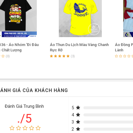
36 - Áo Nhóm 'Đi Đâu
Áo Thun Du Lịch Màu Vàng Chanh
Áo Đồng P
c Chất Lượng
Rực Rỡ
Lành
(0)
(3)
ÁNH GIÁ CỦA KHÁCH HÀNG
Đánh Giá Trung Bình
5
./5
4
3
2