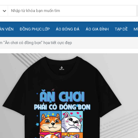
N VIÊN
ĐỒNG PHỤC LỚP
ÁO BÓNG ĐÁ
ÁO GIA ĐÌNH
TẠP DỀ
M
 "Ăn chơi có đồng bọn" họa tiết cực đẹp