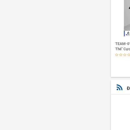
Áo Thun Du Lịch Màu Đen Cá Tính
TEAM-01
Thế' Cự
(2)
Đ