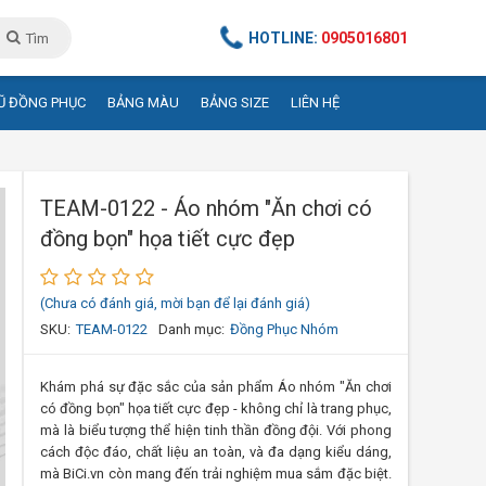
HOTLINE:
0905016801
Tìm
Ũ ĐỒNG PHỤC
BẢNG MÀU
BẢNG SIZE
LIÊN HỆ
TEAM-0122 - Áo nhóm "Ăn chơi có
đồng bọn" họa tiết cực đẹp
(Chưa có đánh giá, mời bạn để lại đánh giá)
SKU:
TEAM-0122
Danh mục:
Đồng Phục Nhóm
Khám phá sự đặc sắc của sản phẩm Áo nhóm "Ăn chơi
có đồng bọn" họa tiết cực đẹp - không chỉ là trang phục,
mà là biểu tượng thể hiện tinh thần đồng đội. Với phong
cách độc đáo, chất liệu an toàn, và đa dạng kiểu dáng,
mà BiCi.vn còn mang đến trải nghiệm mua sắm đặc biệt.