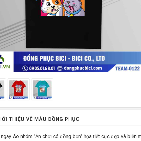
IỚI THIỆU VỀ MẪU ĐỒNG PHỤC
ngay Áo nhóm "Ăn chơi có đồng bọn" họa tiết cực đẹp và biến mọ