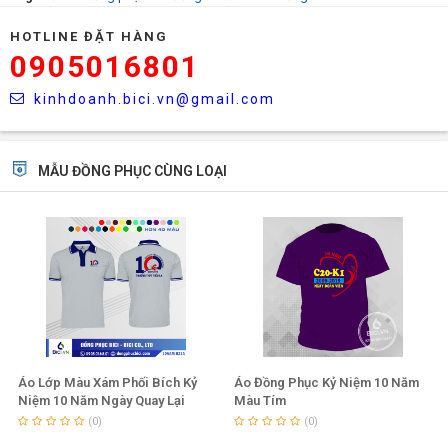
HOTLINE ĐẶT HÀNG
0905016801
kinhdoanh.bici.vn@gmail.com
MẪU ĐỒNG PHỤC CÙNG LOẠI
Áo Lớp Màu Xám Phối Bích Kỷ
Áo Đồng Phục Kỷ Niệm 10 Năm
Niệm 10 Năm Ngày Quay Lại
Màu Tím
Trường
(0)
(0)