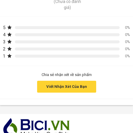
(Chưa có đánh
giá)
5
0%
4
0%
3
0%
2
0%
1
0%
Chia sẻ nhận xét về sản phẩm
Viết Nhận Xét Của Bạn