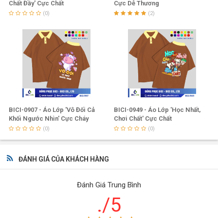
Chất Đầy' Cực Chất
Cực Dễ Thương
(0)
(2)
BICI-0907 - Áo Lớp 'Vô Đối Cả
BICI-0949 - Áo Lớp 'Học Nhất,
Khối Ngước Nhìn' Cực Cháy
Chơi Chất' Cực Chất
(0)
(0)
ĐÁNH GIÁ CỦA KHÁCH HÀNG
Đánh Giá Trung Bình
./5
Công ty Đồng Phục BiCi
được biết đến là doanh nghiệp hàng