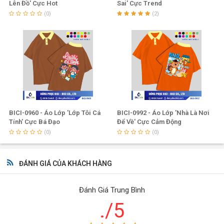
Lên Đồ' Cực Hot
Sai' Cực Trend
(0)
(2)
BICI-0960 - Áo Lớp 'Lớp Tôi Cá
BICI-0992 - Áo Lớp 'Nhà Là Nơi
Tính' Cực Bá Đạo
Để Về' Cực Cảm Động
(0)
(0)
ĐÁNH GIÁ CỦA KHÁCH HÀNG
Đánh Giá Trung Bình
./5
Công ty Đồng Phục BiCi
được biết đến là doanh nghiệp hàng