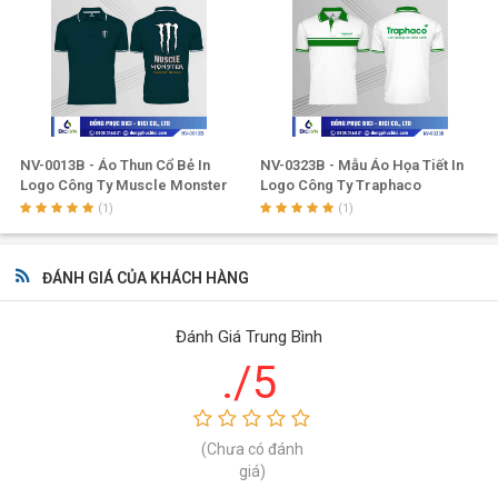
NV-0013B - Áo Thun Cổ Bẻ In
NV-0323B - Mẫu Áo Họa Tiết In
Logo Công Ty Muscle Monster
Logo Công Ty Traphaco
(1)
(1)
ĐÁNH GIÁ CỦA KHÁCH HÀNG
Đánh Giá Trung Bình
./5
(Chưa có đánh
giá)