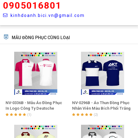
0905016801
kinhdoanh.bici.vn@gmail.com
MẪU ĐỒNG PHỤC CÙNG LOẠI
NV-0336B - Mẫu Áo Đồng Phục
NV-0296B - Áo Thun Đồng Phục
In Logo Công Ty Deutsche
Nhân Viên Màu Bích Phối Trắng
Telekom
Ngang Thân Đẹp
(1)
(2)