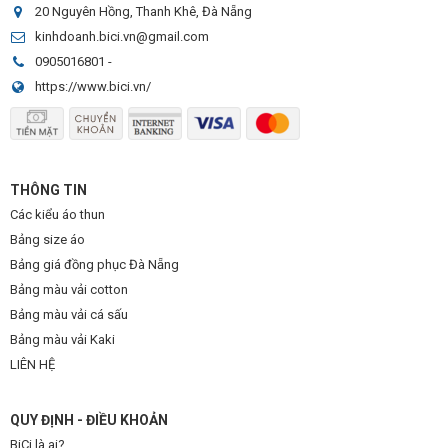
20 Nguyên Hồng, Thanh Khê, Đà Nẵng
kinhdoanh.bici.vn@gmail.com
0905016801
-
https://www.bici.vn/
THÔNG TIN
Các kiểu áo thun
Bảng size áo
Bảng giá đồng phục Đà Nẵng
Bảng màu vải cotton
Bảng màu vải cá sấu
Bảng màu vải Kaki
LIÊN HỆ
QUY ĐỊNH - ĐIỀU KHOẢN
BiCi là ai?