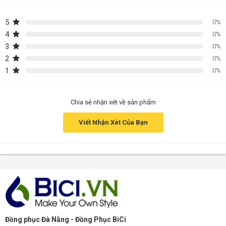
5
0%
4
0%
3
0%
2
0%
1
0%
Chia sẻ nhận xét về sản phẩm
Viết Nhận Xét Của Bạn
Đồng phục Đà Nẵng - Đồng Phục BiCi