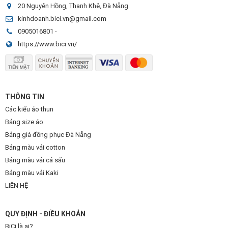
20 Nguyên Hồng, Thanh Khê, Đà Nẵng
kinhdoanh.bici.vn@gmail.com
0905016801
-
https://www.bici.vn/
THÔNG TIN
Các kiểu áo thun
Bảng size áo
Bảng giá đồng phục Đà Nẵng
Bảng màu vải cotton
Bảng màu vải cá sấu
Bảng màu vải Kaki
LIÊN HỆ
QUY ĐỊNH - ĐIỀU KHOẢN
BiCi là ai?