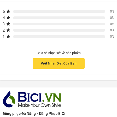
5
0%
4
0%
3
0%
2
0%
1
0%
Chia sẻ nhận xét về sản phẩm
Viết Nhận Xét Của Bạn
Đồng phục Đà Nẵng - Đồng Phục BiCi