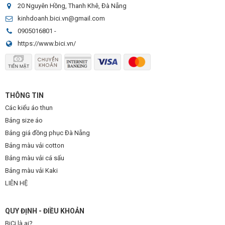
20 Nguyên Hồng, Thanh Khê, Đà Nẵng
kinhdoanh.bici.vn@gmail.com
0905016801
-
https://www.bici.vn/
THÔNG TIN
Các kiểu áo thun
Bảng size áo
Bảng giá đồng phục Đà Nẵng
Bảng màu vải cotton
Bảng màu vải cá sấu
Bảng màu vải Kaki
LIÊN HỆ
QUY ĐỊNH - ĐIỀU KHOẢN
BiCi là ai?