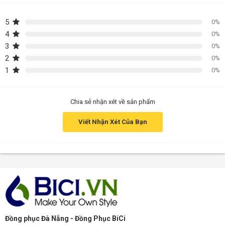
5
0%
4
0%
3
0%
2
0%
1
0%
Chia sẻ nhận xét về sản phẩm
Viết Nhận Xét Của Bạn
Đồng phục Đà Nẵng - Đồng Phục BiCi